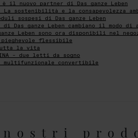
 è il nuovo partner di Das ganze Leben
- La sostenibilità e la consapevolezza am
oduli sospesi di Das ganze Leben
i di Das ganze Leben cambiano il modo di 
ganze Leben sono ora disponibili nel nego
 pieghevole flessibile
utta la vita
INA – due letti da sogno
e multifunzionale convertibile
nostri prod