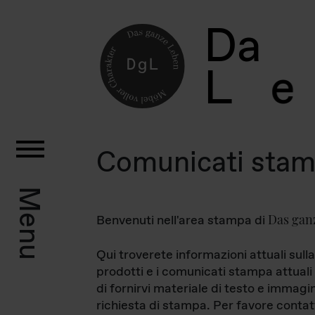
D
a
L
e
Comunicati sta
Menu
Das gan
Benvenuti nell'area stampa di
Qui troverete informazioni attuali sulla
prodotti e i comunicati stampa attuali 
di fornirvi materiale di testo e immagi
richiesta di stampa. Per favore contat