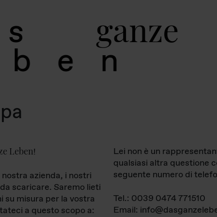
g
a
n
z
e
s
b
e
n
mpa
ze Leben
Lei non è un rappresentan
!
qualsiasi altra questione 
seguente numero di telefo
 nostra azienda, i nostri
da scaricare. Saremo lieti
Tel.: 0039 0474 771510
ni su misura per la vostra
Email: info@dasganzelebe
tateci a questo scopo a: