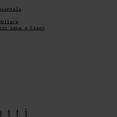
bientale
abitare
zio smow a Essen
otti