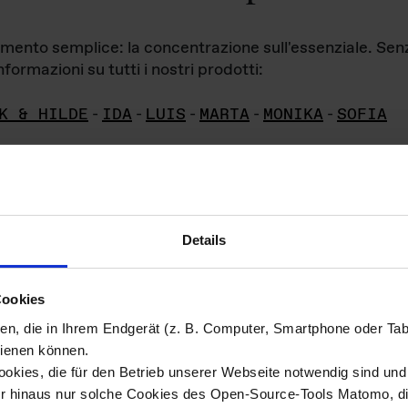
iamento semplice: la concentrazione sull'essenziale. Se
formazioni su tutti i nostri prodotti:
K & HILDE
-
IDA
-
LUIS
-
MARTA
-
MONIKA
-
SOFIA
Details
hivio di imm
Cookies
ien, die in Ihrem Endgerät (z. B. Computer, Smartphone oder Ta
ini!
ienen können.
kies, die für den Betrieb unserer Webseite notwendig sind und f
Das ganze 
re del materiale fotografico sono detenuti da
er hinaus nur solche Cookies des Open-Source-Tools Matomo, die