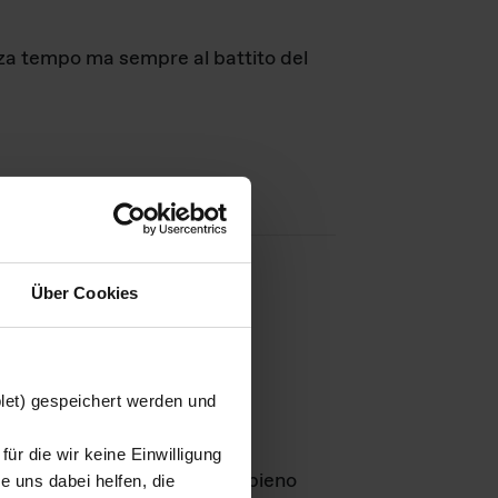
nza tempo ma sempre al battito del
Über Cookies
agini
blet) gespeichert werden und
ür die wir keine Einwilligung
Leben
GmbH e rimangono in pieno
 uns dabei helfen, die