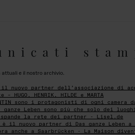
unicati stam
ttuali e il nostro archivio.
 il nuovo partner dell’associazione di ac
te – HUGO, HENRIK, HILDE e MARTA
NTIN sono i protagonisti di ogni camera d
s ganze Leben sono più che solo dei luogh
espande la rete dei partner - Lisel.de
 è il nuovo partner di Das ganze Leben a 
ora anche a Saarbrücken - La Maison diven