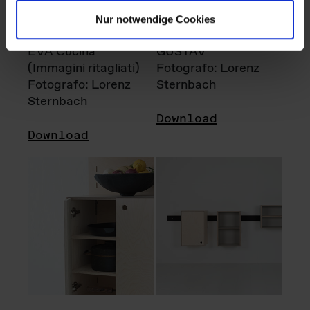
Nur notwendige Cookies
EVA Cucina
GUSTAV
(Immagini ritagliati)
Fotografo: Lorenz
Fotografo: Lorenz
Sternbach
Sternbach
Download
Download