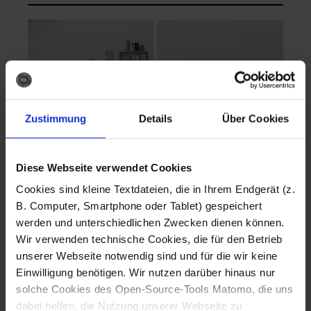
Zustimmung
Details
Über Cookies
Diese Webseite verwendet Cookies
EVA Cucina
EMMA + DANIEL
Cookies sind kleine Textdateien, die in Ihrem Endgerät (z.
Fotografo: Lorenz
Fotografo: Lorenz
B. Computer, Smartphone oder Tablet) gespeichert
Sternbach
Sternbach
werden und unterschiedlichen Zwecken dienen können.
Wir verwenden technische Cookies, die für den Betrieb
Download
Download
unserer Webseite notwendig sind und für die wir keine
Einwilligung benötigen. Wir nutzen darüber hinaus nur
solche Cookies des Open-Source-Tools Matomo, die uns
dabei helfen, die Nutzung unserer Webseite zu