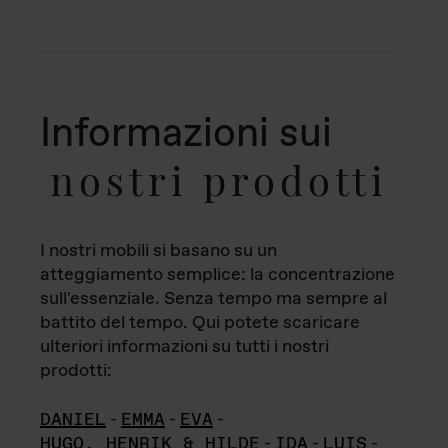
Informazioni sui
nostri prodotti
I nostri mobili si basano su un
atteggiamento semplice: la concentrazione
sull'essenziale. Senza tempo ma sempre al
battito del tempo. Qui potete scaricare
ulteriori informazioni su tutti i nostri
prodotti:
DANIEL
-
EMMA
-
EVA
-
HUGO, HENRIK & HILDE
-
IDA
-
LUIS
-