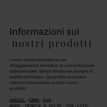
Informazioni sui
nostri prodotti
I nostri mobili si basano su un
atteggiamento semplice: la concentrazione
sull'essenziale. Senza tempo ma sempre al
battito del tempo. Qui potete scaricare
ulteriori informazioni su tutti i nostri
prodotti:
DANIEL
-
EMMA
-
EVA
-
HUGO, HENRIK & HILDE
-
IDA
-
LUIS
-