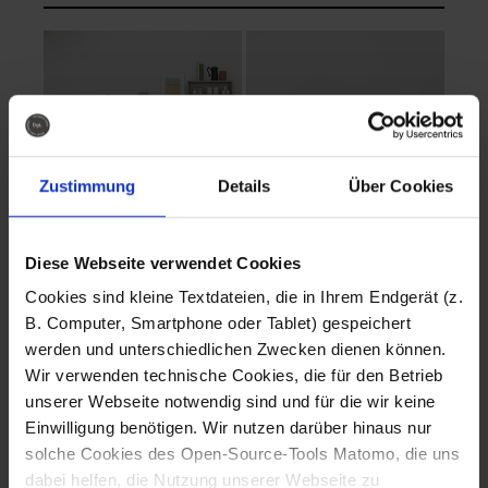
Zustimmung
Details
Über Cookies
Diese Webseite verwendet Cookies
EVA Cucina
EMMA + DANIEL
Cookies sind kleine Textdateien, die in Ihrem Endgerät (z.
Fotografo: Lorenz
Fotografo: Lorenz
B. Computer, Smartphone oder Tablet) gespeichert
Sternbach
Sternbach
werden und unterschiedlichen Zwecken dienen können.
Wir verwenden technische Cookies, die für den Betrieb
Download
Download
unserer Webseite notwendig sind und für die wir keine
Einwilligung benötigen. Wir nutzen darüber hinaus nur
solche Cookies des Open-Source-Tools Matomo, die uns
dabei helfen, die Nutzung unserer Webseite zu