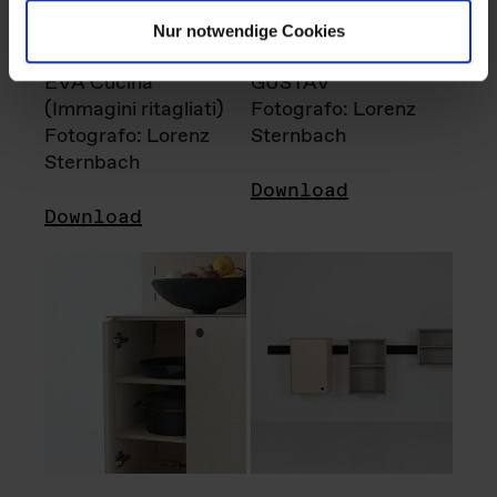
Nur notwendige Cookies
EVA Cucina
GUSTAV
(Immagini ritagliati)
Fotografo: Lorenz
Fotografo: Lorenz
Sternbach
Sternbach
Download
Download