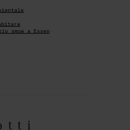
bientale
abitare
zio smow a Essen
otti