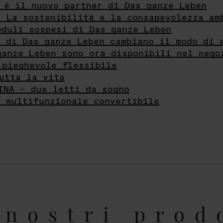
 è il nuovo partner di Das ganze Leben
- La sostenibilità e la consapevolezza am
oduli sospesi di Das ganze Leben
i di Das ganze Leben cambiano il modo di 
ganze Leben sono ora disponibili nel nego
 pieghevole flessibile
utta la vita
INA – due letti da sogno
e multifunzionale convertibile
nostri prod