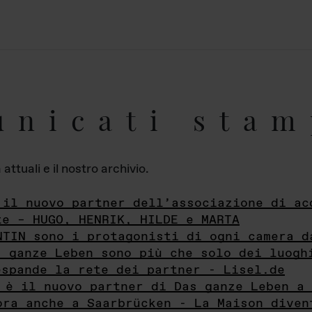
unicati stam
ttuali e il nostro archivio.
 il nuovo partner dell’associazione di ac
te – HUGO, HENRIK, HILDE e MARTA
NTIN sono i protagonisti di ogni camera d
s ganze Leben sono più che solo dei luogh
espande la rete dei partner - Lisel.de
 è il nuovo partner di Das ganze Leben a 
ora anche a Saarbrücken - La Maison diven