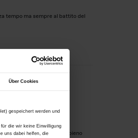
nza tempo ma sempre al battito del
Über Cookies
agini
blet) gespeichert werden und
ür die wir keine Einwilligung
Leben
GmbH e rimangono in pieno
 uns dabei helfen, die