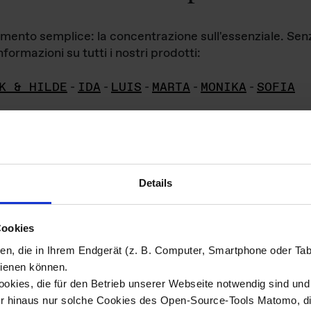
iamento semplice: la concentrazione sull'essenziale. Se
formazioni su tutti i nostri prodotti:
K & HILDE
-
IDA
-
LUIS
-
MARTA
-
MONIKA
-
SOFIA
Details
hivio di imm
Cookies
ien, die in Ihrem Endgerät (z. B. Computer, Smartphone oder Ta
ini!
ienen können.
kies, die für den Betrieb unserer Webseite notwendig sind und f
Das ganze 
re del materiale fotografico sono detenuti da
er hinaus nur solche Cookies des Open-Source-Tools Matomo, die