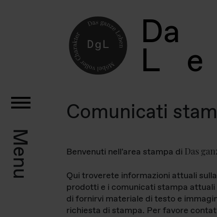
D
a
L
e
Comunicati sta
Menu
Das gan
Benvenuti nell'area stampa di
Qui troverete informazioni attuali sulla
prodotti e i comunicati stampa attuali 
di fornirvi materiale di testo e immagi
richiesta di stampa. Per favore contat