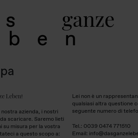
g
a
n
z
e
s
b
e
n
mpa
ze Leben
Lei non è un rappresentan
!
qualsiasi altra questione 
seguente numero di telefo
 nostra azienda, i nostri
da scaricare. Saremo lieti
Tel.: 0039 0474 771510
ni su misura per la vostra
Email: info@dasganzelebe
tateci a questo scopo a: