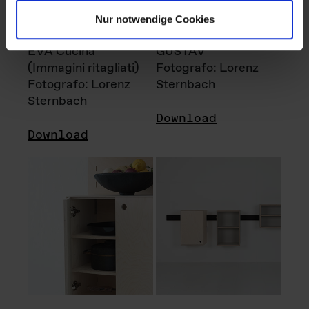
Nur notwendige Cookies
EVA Cucina
GUSTAV
(Immagini ritagliati)
Fotografo: Lorenz
Fotografo: Lorenz
Sternbach
Sternbach
Download
Download