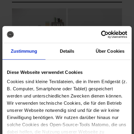
Zustimmung
Details
Über Cookies
Diese Webseite verwendet Cookies
EVA Cucina
EMMA + DANIEL
Cookies sind kleine Textdateien, die in Ihrem Endgerät (z.
Fotografo: Lorenz
Fotografo: Lorenz
B. Computer, Smartphone oder Tablet) gespeichert
Sternbach
Sternbach
werden und unterschiedlichen Zwecken dienen können.
Wir verwenden technische Cookies, die für den Betrieb
Download
Download
unserer Webseite notwendig sind und für die wir keine
Einwilligung benötigen. Wir nutzen darüber hinaus nur
solche Cookies des Open-Source-Tools Matomo, die uns
dabei helfen, die Nutzung unserer Webseite zu