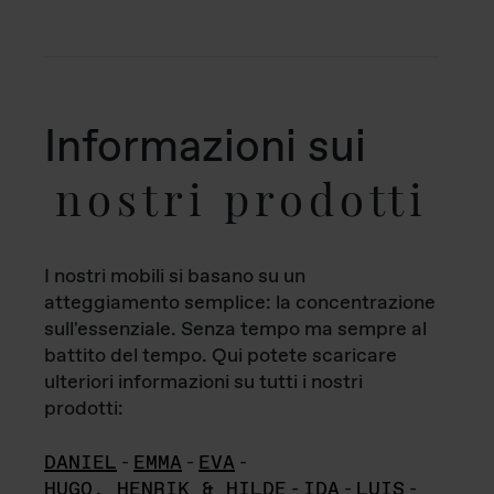
Informazioni sui
nostri prodotti
I nostri mobili si basano su un
atteggiamento semplice: la concentrazione
sull'essenziale. Senza tempo ma sempre al
battito del tempo. Qui potete scaricare
ulteriori informazioni su tutti i nostri
prodotti:
DANIEL
-
EMMA
-
EVA
-
HUGO, HENRIK & HILDE
-
IDA
-
LUIS
-