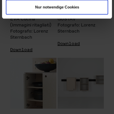
Nur notwendige Cookies
EVA Cucina
GUSTAV
(Immagini ritagliati)
Fotografo: Lorenz
Fotografo: Lorenz
Sternbach
Sternbach
Download
Download