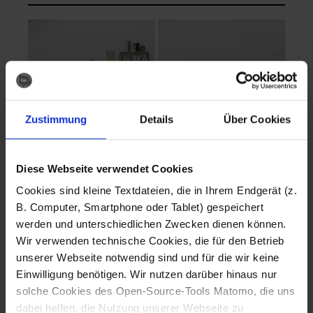
Zustimmung
Details
Über Cookies
Diese Webseite verwendet Cookies
EVA Cucina
EMMA + DANIEL
Cookies sind kleine Textdateien, die in Ihrem Endgerät (z.
Fotografo: Lorenz
Fotografo: Lorenz
B. Computer, Smartphone oder Tablet) gespeichert
Sternbach
Sternbach
werden und unterschiedlichen Zwecken dienen können.
Wir verwenden technische Cookies, die für den Betrieb
Download
Download
unserer Webseite notwendig sind und für die wir keine
Einwilligung benötigen. Wir nutzen darüber hinaus nur
solche Cookies des Open-Source-Tools Matomo, die uns
dabei helfen, die Nutzung unserer Webseite zu