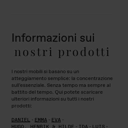
Informazioni sui
nostri prodotti
I nostri mobili si basano su un
atteggiamento semplice: la concentrazione
sull'essenziale. Senza tempo ma sempre al
battito del tempo. Qui potete scaricare
ulteriori informazioni su tutti i nostri
prodotti:
DANIEL
-
EMMA
-
EVA
-
HUGO, HENRIK & HILDE
-
IDA
-
LUIS
-