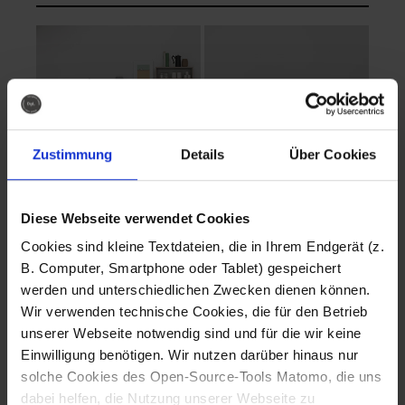
Zustimmung
Details
Über Cookies
Diese Webseite verwendet Cookies
EVA Cucina
EMMA + DANIEL
Cookies sind kleine Textdateien, die in Ihrem Endgerät (z.
Fotografo: Lorenz
Fotografo: Lorenz
B. Computer, Smartphone oder Tablet) gespeichert
Sternbach
Sternbach
werden und unterschiedlichen Zwecken dienen können.
Wir verwenden technische Cookies, die für den Betrieb
Download
Download
unserer Webseite notwendig sind und für die wir keine
Einwilligung benötigen. Wir nutzen darüber hinaus nur
solche Cookies des Open-Source-Tools Matomo, die uns
dabei helfen, die Nutzung unserer Webseite zu