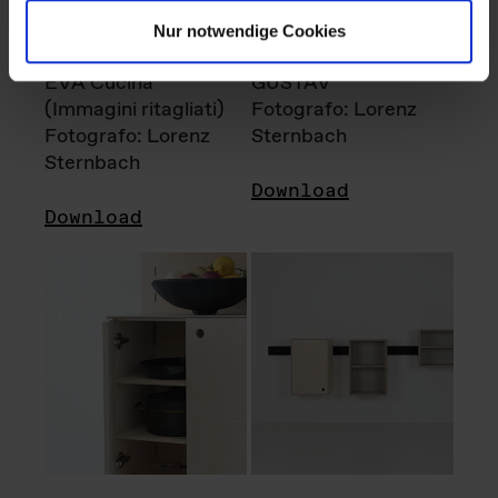
Nur notwendige Cookies
EVA Cucina
GUSTAV
(Immagini ritagliati)
Fotografo: Lorenz
Fotografo: Lorenz
Sternbach
Sternbach
Download
Download