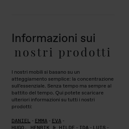
Informazioni sui
nostri prodotti
I nostri mobili si basano su un
atteggiamento semplice: la concentrazione
sull'essenziale. Senza tempo ma sempre al
battito del tempo. Qui potete scaricare
ulteriori informazioni su tutti i nostri
prodotti:
DANIEL
-
EMMA
-
EVA
-
HUGO, HENRIK & HILDE
-
IDA
-
LUIS
-