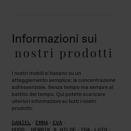
Informazioni sui
nostri prodotti
I nostri mobili si basano su un
atteggiamento semplice: la concentrazione
sull'essenziale. Senza tempo ma sempre al
battito del tempo. Qui potete scaricare
ulteriori informazioni su tutti i nostri
prodotti:
DANIEL
-
EMMA
-
EVA
-
HUGO, HENRIK & HILDE
-
IDA
-
LUIS
-