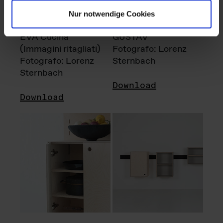
Nur notwendige Cookies
EVA Cucina
GUSTAV
(Immagini ritagliati)
Fotografo: Lorenz
Fotografo: Lorenz
Sternbach
Sternbach
Download
Download