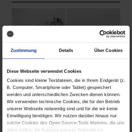
Zustimmung
Details
Über Cookies
Diese Webseite verwendet Cookies
EVA Cucina
EMMA + DANIEL
Cookies sind kleine Textdateien, die in Ihrem Endgerät (z.
Fotografo: Lorenz
Fotografo: Lorenz
B. Computer, Smartphone oder Tablet) gespeichert
Sternbach
Sternbach
werden und unterschiedlichen Zwecken dienen können.
Wir verwenden technische Cookies, die für den Betrieb
Download
Download
unserer Webseite notwendig sind und für die wir keine
Einwilligung benötigen. Wir nutzen darüber hinaus nur
solche Cookies des Open-Source-Tools Matomo, die uns
dabei helfen, die Nutzung unserer Webseite zu