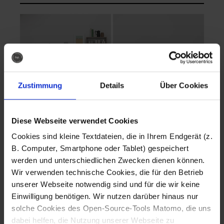
Zustimmung
Details
Über Cookies
Diese Webseite verwendet Cookies
EVA Cucina
EMMA + DANIEL
Cookies sind kleine Textdateien, die in Ihrem Endgerät (z.
Fotografo: Lorenz
Fotografo: Lorenz
B. Computer, Smartphone oder Tablet) gespeichert
Sternbach
Sternbach
werden und unterschiedlichen Zwecken dienen können.
Wir verwenden technische Cookies, die für den Betrieb
Download
Download
unserer Webseite notwendig sind und für die wir keine
Einwilligung benötigen. Wir nutzen darüber hinaus nur
solche Cookies des Open-Source-Tools Matomo, die uns
dabei helfen, die Nutzung unserer Webseite zu