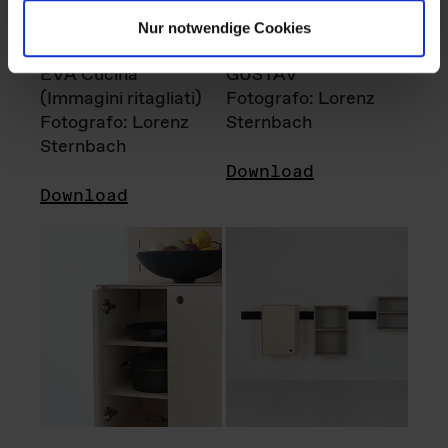
Nur notwendige Cookies
EVA Cucina
GUSTAV
(Immagini ritagliati)
Fotografo: Lorenz
Fotografo: Lorenz
Sternbach
Sternbach
Download
Download