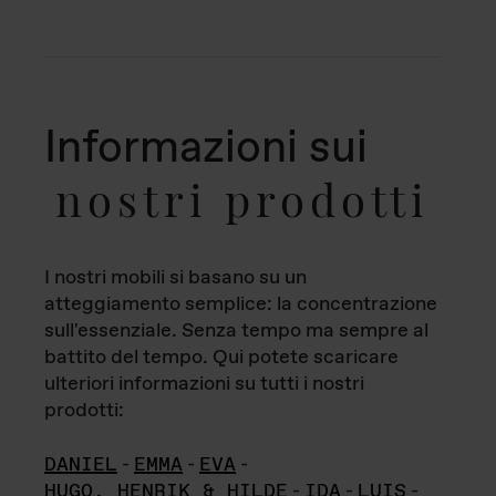
Informazioni sui
nostri prodotti
I nostri mobili si basano su un
atteggiamento semplice: la concentrazione
sull'essenziale. Senza tempo ma sempre al
battito del tempo. Qui potete scaricare
ulteriori informazioni su tutti i nostri
prodotti:
DANIEL
-
EMMA
-
EVA
-
HUGO, HENRIK & HILDE
-
IDA
-
LUIS
-