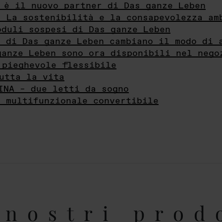
 è il nuovo partner di Das ganze Leben
- La sostenibilità e la consapevolezza am
oduli sospesi di Das ganze Leben
i di Das ganze Leben cambiano il modo di 
ganze Leben sono ora disponibili nel nego
 pieghevole flessibile
utta la vita
INA – due letti da sogno
e multifunzionale convertibile
nostri prod