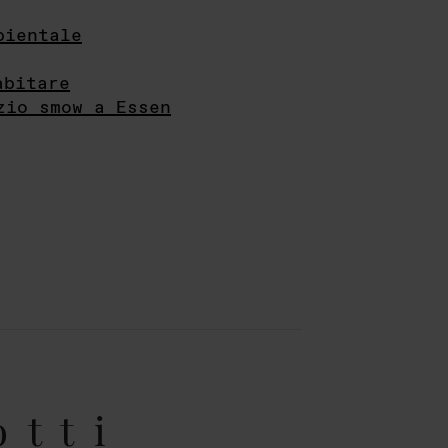
bientale
abitare
zio smow a Essen
otti