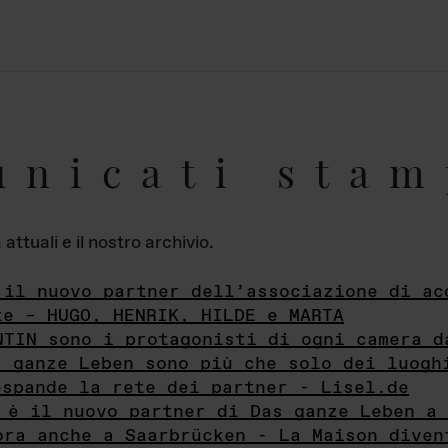
unicati stam
ttuali e il nostro archivio.
 il nuovo partner dell’associazione di ac
te – HUGO, HENRIK, HILDE e MARTA
NTIN sono i protagonisti di ogni camera d
s ganze Leben sono più che solo dei luogh
espande la rete dei partner - Lisel.de
 è il nuovo partner di Das ganze Leben a 
ora anche a Saarbrücken - La Maison diven