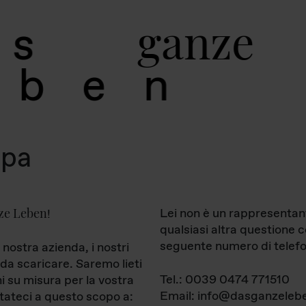
g
a
n
z
e
s
b
e
n
mpa
ze Leben
Lei non è un rappresentan
!
qualsiasi altra questione 
seguente numero di telefo
 nostra azienda, i nostri
da scaricare. Saremo lieti
Tel.: 0039 0474 771510
ni su misura per la vostra
Email: info@dasganzelebe
tateci a questo scopo a: