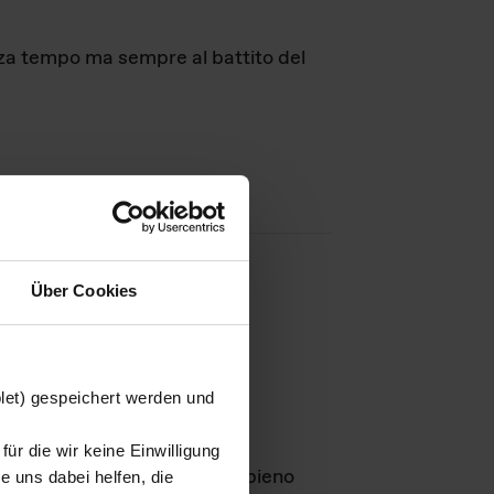
nza tempo ma sempre al battito del
Über Cookies
agini
blet) gespeichert werden und
ür die wir keine Einwilligung
Leben
GmbH e rimangono in pieno
 uns dabei helfen, die