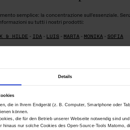
iamento semplice: la concentrazione sull'essenziale. Se
formazioni su tutti i nostri prodotti:
K & HILDE
-
IDA
-
LUIS
-
MARTA
-
MONIKA
-
SOFIA
Details
hivio di imm
Cookies
ien, die in Ihrem Endgerät (z. B. Computer, Smartphone oder Ta
ini!
ienen können.
kies, die für den Betrieb unserer Webseite notwendig sind und f
Das ganze 
re del materiale fotografico sono detenuti da
er hinaus nur solche Cookies des Open-Source-Tools Matomo, die