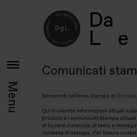
D
a
L
e
Comunicati sta
Menu
Das gan
Benvenuti nell'area stampa di
Qui troverete informazioni attuali sulla
prodotti e i comunicati stampa attuali 
di fornirvi materiale di testo e immagi
richiesta di stampa. Per favore contat