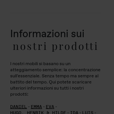
Informazioni sui
nostri prodotti
I nostri mobili si basano su un
atteggiamento semplice: la concentrazione
sull'essenziale. Senza tempo ma sempre al
battito del tempo. Qui potete scaricare
ulteriori informazioni su tutti i nostri
prodotti:
DANIEL
-
EMMA
-
EVA
-
HUGO, HENRIK & HILDE
-
IDA
-
LUIS
-