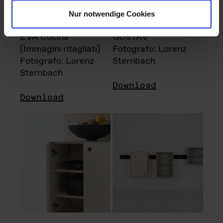
Nur notwendige Cookies
EVA Cucina
GUSTAV
(Immagini ritagliati)
Fotografo: Lorenz
Fotografo: Lorenz
Sternbach
Sternbach
Download
Download