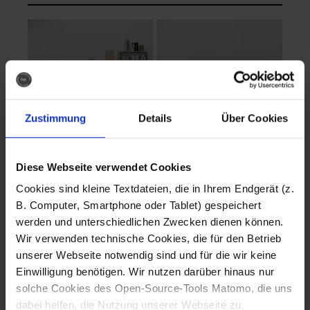
Zustimmung
Details
Über Cookies
Diese Webseite verwendet Cookies
EVA Cucina
EMMA + DANIEL
Cookies sind kleine Textdateien, die in Ihrem Endgerät (z.
Fotografo: Lorenz
Fotografo: Lorenz
B. Computer, Smartphone oder Tablet) gespeichert
Sternbach
Sternbach
werden und unterschiedlichen Zwecken dienen können.
Wir verwenden technische Cookies, die für den Betrieb
Download
Download
unserer Webseite notwendig sind und für die wir keine
Einwilligung benötigen. Wir nutzen darüber hinaus nur
solche Cookies des Open-Source-Tools Matomo, die uns
dabei helfen, die Nutzung unserer Webseite zu