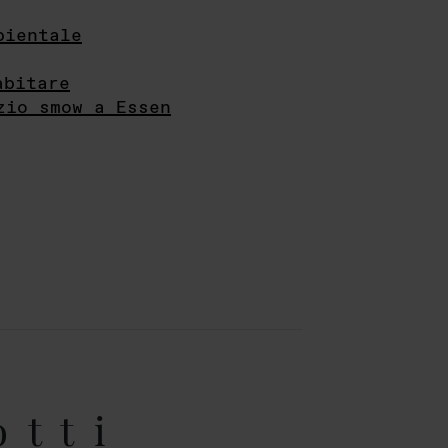
bientale
abitare
zio smow a Essen
otti