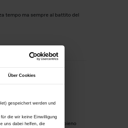
nza tempo ma sempre al battito del
Über Cookies
agini
blet) gespeichert werden und
ür die wir keine Einwilligung
Leben
GmbH e rimangono in pieno
 uns dabei helfen, die