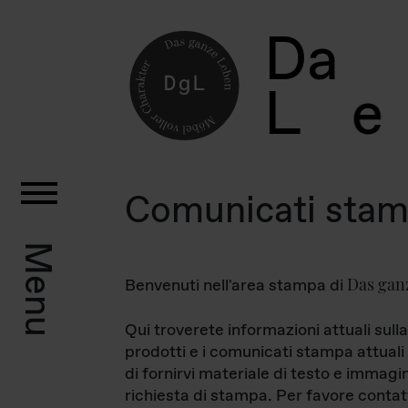
D
a
L
e
Comunicati sta
Menu
Das gan
Benvenuti nell'area stampa di
Qui troverete informazioni attuali sulla
prodotti e i comunicati stampa attuali 
di fornirvi materiale di testo e immagi
richiesta di stampa. Per favore contat