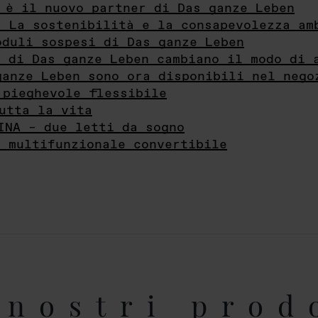
 è il nuovo partner di Das ganze Leben
- La sostenibilità e la consapevolezza am
oduli sospesi di Das ganze Leben
i di Das ganze Leben cambiano il modo di 
ganze Leben sono ora disponibili nel nego
 pieghevole flessibile
utta la vita
INA – due letti da sogno
e multifunzionale convertibile
nostri prod