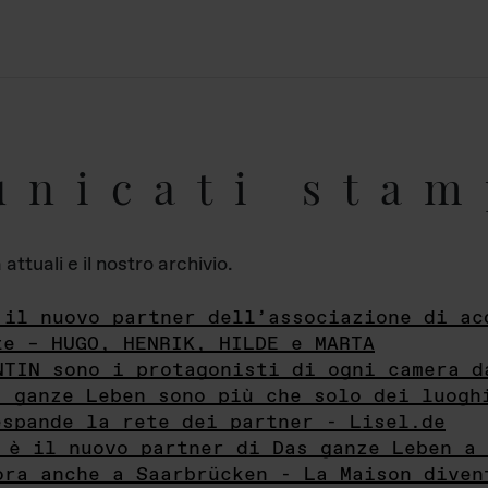
unicati stam
ttuali e il nostro archivio.
 il nuovo partner dell’associazione di ac
te – HUGO, HENRIK, HILDE e MARTA
NTIN sono i protagonisti di ogni camera d
s ganze Leben sono più che solo dei luogh
espande la rete dei partner - Lisel.de
 è il nuovo partner di Das ganze Leben a 
ora anche a Saarbrücken - La Maison diven