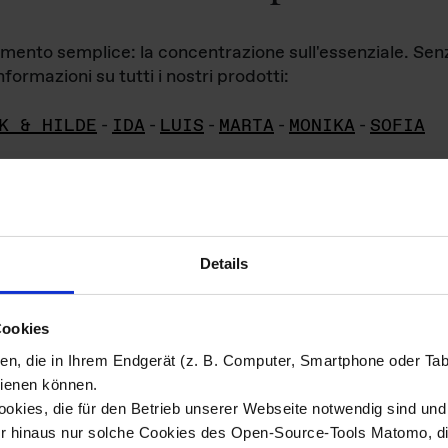
iamento semplice: la concentrazione sull'essenziale. Se
formazioni su tutti i nostri prodotti:
K & HILDE
-
IDA
-
LUIS
-
MARTA
-
MONIKA
-
SOFIA
Details
hivio di imm
Cookies
ien, die in Ihrem Endgerät (z. B. Computer, Smartphone oder Ta
ini!
ienen können.
kies, die für den Betrieb unserer Webseite notwendig sind und f
Das ganze 
re del materiale fotografico sono detenuti da
er hinaus nur solche Cookies des Open-Source-Tools Matomo, die