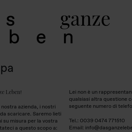
g
a
n
z
e
s
b
e
n
mpa
ze Leben
Lei non è un rappresentan
!
qualsiasi altra questione 
seguente numero di telefo
 nostra azienda, i nostri
da scaricare. Saremo lieti
Tel.: 0039 0474 771510
ni su misura per la vostra
Email: info@dasganzelebe
tateci a questo scopo a: