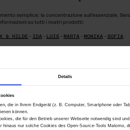
iamento semplice: la concentrazione sull'essenziale. Se
formazioni su tutti i nostri prodotti:
K & HILDE
-
IDA
-
LUIS
-
MARTA
-
MONIKA
-
SOFIA
Details
hivio di imm
Cookies
ien, die in Ihrem Endgerät (z. B. Computer, Smartphone oder Ta
ini!
ienen können.
kies, die für den Betrieb unserer Webseite notwendig sind und f
Das ganze 
re del materiale fotografico sono detenuti da
er hinaus nur solche Cookies des Open-Source-Tools Matomo, die