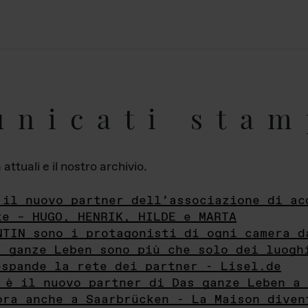
unicati stam
ttuali e il nostro archivio.
 il nuovo partner dell’associazione di ac
te – HUGO, HENRIK, HILDE e MARTA
NTIN sono i protagonisti di ogni camera d
s ganze Leben sono più che solo dei luogh
espande la rete dei partner - Lisel.de
 è il nuovo partner di Das ganze Leben a 
ora anche a Saarbrücken - La Maison diven