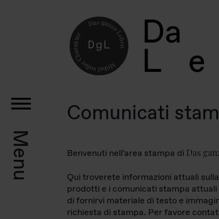
D
a
L
e
Comunicati sta
Menu
Das gan
Benvenuti nell'area stampa di
Qui troverete informazioni attuali sulla
prodotti e i comunicati stampa attuali 
di fornirvi materiale di testo e immagi
richiesta di stampa. Per favore contat