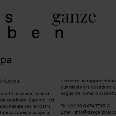
g
a
n
z
e
s
b
e
n
mpa
ze Leben
Lei non è un rappresentan
!
qualsiasi altra questione 
seguente numero di telefo
 nostra azienda, i nostri
da scaricare. Saremo lieti
Tel.: 0039 0474 771510
ni su misura per la vostra
Email: info@dasganzelebe
tateci a questo scopo a: