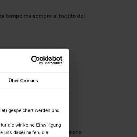
nza tempo ma sempre al battito del
Über Cookies
agini
blet) gespeichert werden und
ür die wir keine Einwilligung
Leben
GmbH e rimangono in pieno
 uns dabei helfen, die