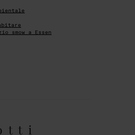
bientale
abitare
zio smow a Essen
otti