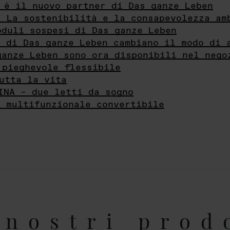
 è il nuovo partner di Das ganze Leben
- La sostenibilità e la consapevolezza am
oduli sospesi di Das ganze Leben
i di Das ganze Leben cambiano il modo di 
ganze Leben sono ora disponibili nel nego
 pieghevole flessibile
utta la vita
INA – due letti da sogno
e multifunzionale convertibile
nostri prod