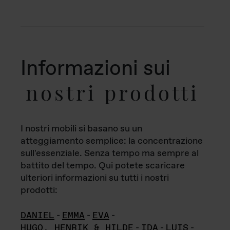
Informazioni sui
nostri prodotti
I nostri mobili si basano su un
atteggiamento semplice: la concentrazione
sull'essenziale. Senza tempo ma sempre al
battito del tempo. Qui potete scaricare
ulteriori informazioni su tutti i nostri
prodotti:
DANIEL
-
EMMA
-
EVA
-
HUGO, HENRIK & HILDE
-
IDA
-
LUIS
-