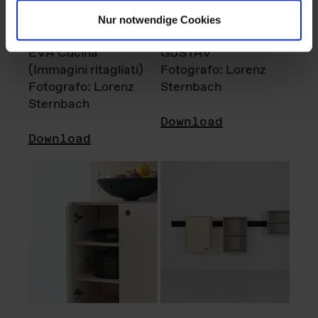
Nur notwendige Cookies
EVA Cucina
GUSTAV
(Immagini ritagliati)
Fotografo: Lorenz
Fotografo: Lorenz
Sternbach
Sternbach
Download
Download