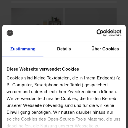
Zustimmung
Details
Über Cookies
Diese Webseite verwendet Cookies
EVA Cucina
EMMA + DANIEL
Cookies sind kleine Textdateien, die in Ihrem Endgerät (z.
Fotografo: Lorenz
Fotografo: Lorenz
B. Computer, Smartphone oder Tablet) gespeichert
Sternbach
Sternbach
werden und unterschiedlichen Zwecken dienen können.
Wir verwenden technische Cookies, die für den Betrieb
Download
Download
unserer Webseite notwendig sind und für die wir keine
Einwilligung benötigen. Wir nutzen darüber hinaus nur
solche Cookies des Open-Source-Tools Matomo, die uns
dabei helfen, die Nutzung unserer Webseite zu