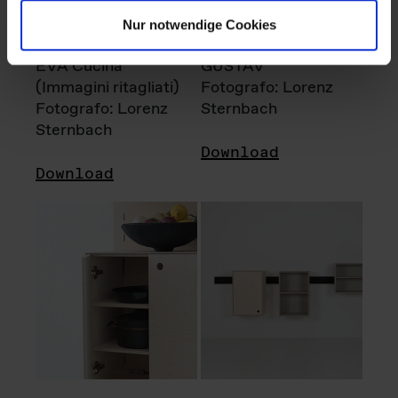
Nur notwendige Cookies
EVA Cucina
GUSTAV
(Immagini ritagliati)
Fotografo: Lorenz
Fotografo: Lorenz
Sternbach
Sternbach
Download
Download