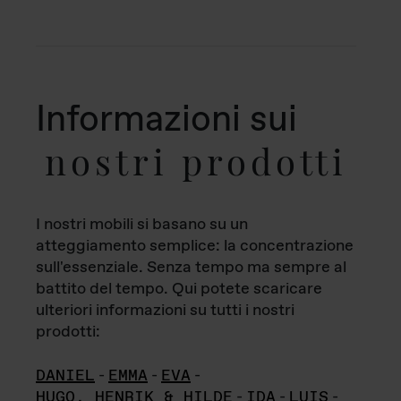
Informazioni sui
nostri prodotti
I nostri mobili si basano su un
atteggiamento semplice: la concentrazione
sull'essenziale. Senza tempo ma sempre al
battito del tempo. Qui potete scaricare
ulteriori informazioni su tutti i nostri
prodotti:
DANIEL
-
EMMA
-
EVA
-
HUGO, HENRIK & HILDE
-
IDA
-
LUIS
-