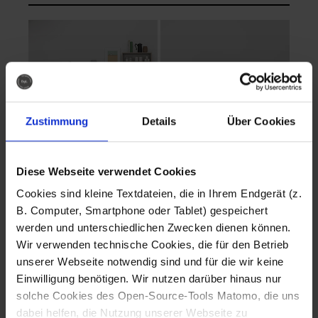
Zustimmung
Details
Über Cookies
Diese Webseite verwendet Cookies
EVA Cucina
EMMA + DANIEL
Cookies sind kleine Textdateien, die in Ihrem Endgerät (z.
Fotografo: Lorenz
Fotografo: Lorenz
B. Computer, Smartphone oder Tablet) gespeichert
Sternbach
Sternbach
werden und unterschiedlichen Zwecken dienen können.
Wir verwenden technische Cookies, die für den Betrieb
Download
Download
unserer Webseite notwendig sind und für die wir keine
Einwilligung benötigen. Wir nutzen darüber hinaus nur
solche Cookies des Open-Source-Tools Matomo, die uns
dabei helfen, die Nutzung unserer Webseite zu