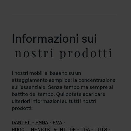
Informazioni sui
nostri prodotti
I nostri mobili si basano su un
atteggiamento semplice: la concentrazione
sull'essenziale. Senza tempo ma sempre al
battito del tempo. Qui potete scaricare
ulteriori informazioni su tutti i nostri
prodotti:
DANIEL
-
EMMA
-
EVA
-
HUGO, HENRIK & HILDE
-
IDA
-
LUIS
-