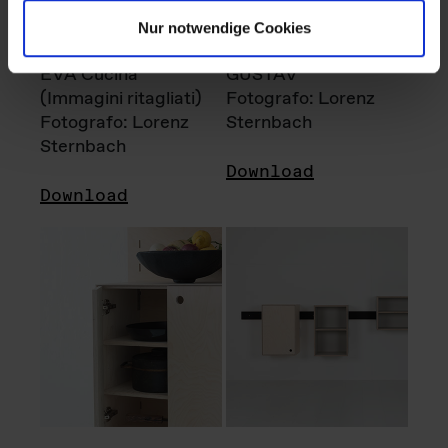
Nur notwendige Cookies
EVA Cucina
GUSTAV
(Immagini ritagliati)
Fotografo: Lorenz
Fotografo: Lorenz
Sternbach
Sternbach
Download
Download