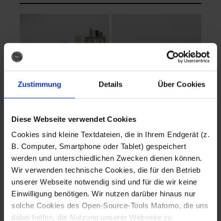
Zustimmung
Details
Über Cookies
Diese Webseite verwendet Cookies
EVA Cucina
EMMA + DANIEL
Cookies sind kleine Textdateien, die in Ihrem Endgerät (z.
Fotografo: Lorenz
Fotografo: Lorenz
B. Computer, Smartphone oder Tablet) gespeichert
Sternbach
Sternbach
werden und unterschiedlichen Zwecken dienen können.
Wir verwenden technische Cookies, die für den Betrieb
Download
Download
unserer Webseite notwendig sind und für die wir keine
Einwilligung benötigen. Wir nutzen darüber hinaus nur
solche Cookies des Open-Source-Tools Matomo, die uns
dabei helfen, die Nutzung unserer Webseite zu