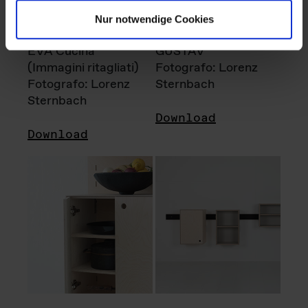
Nur notwendige Cookies
EVA Cucina
GUSTAV
(Immagini ritagliati)
Fotografo: Lorenz
Fotografo: Lorenz
Sternbach
Sternbach
Download
Download