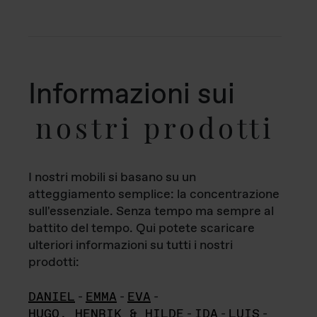
Informazioni sui
nostri prodotti
I nostri mobili si basano su un
atteggiamento semplice: la concentrazione
sull'essenziale. Senza tempo ma sempre al
battito del tempo. Qui potete scaricare
ulteriori informazioni su tutti i nostri
prodotti:
DANIEL
-
EMMA
-
EVA
-
HUGO, HENRIK & HILDE
-
IDA
-
LUIS
-