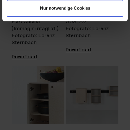
Nur notwendige Cookies
EVA Cucina
GUSTAV
(Immagini ritagliati)
Fotografo: Lorenz
Fotografo: Lorenz
Sternbach
Sternbach
Download
Download