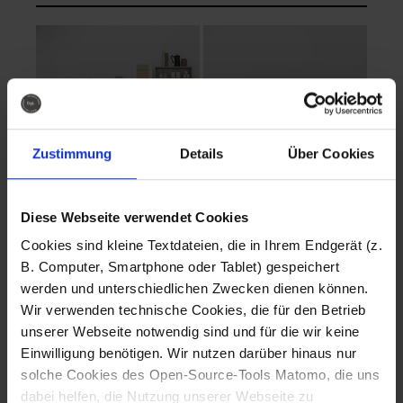
Zustimmung
Details
Über Cookies
Diese Webseite verwendet Cookies
EVA Cucina
EMMA + DANIEL
Cookies sind kleine Textdateien, die in Ihrem Endgerät (z.
Fotografo: Lorenz
Fotografo: Lorenz
B. Computer, Smartphone oder Tablet) gespeichert
Sternbach
Sternbach
werden und unterschiedlichen Zwecken dienen können.
Wir verwenden technische Cookies, die für den Betrieb
Download
Download
unserer Webseite notwendig sind und für die wir keine
Einwilligung benötigen. Wir nutzen darüber hinaus nur
solche Cookies des Open-Source-Tools Matomo, die uns
dabei helfen, die Nutzung unserer Webseite zu