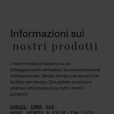
Informazioni sui
nostri prodotti
I nostri mobili si basano su un
atteggiamento semplice: la concentrazione
sull'essenziale. Senza tempo ma sempre al
battito del tempo. Qui potete scaricare
ulteriori informazioni su tutti i nostri
prodotti:
DANIEL
-
EMMA
-
EVA
-
HUGO, HENRIK & HILDE
-
IDA
-
LUIS
-