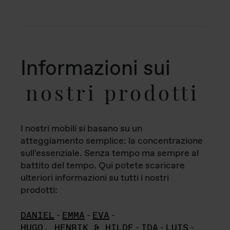
Informazioni sui
nostri prodotti
I nostri mobili si basano su un
atteggiamento semplice: la concentrazione
sull'essenziale. Senza tempo ma sempre al
battito del tempo. Qui potete scaricare
ulteriori informazioni su tutti i nostri
prodotti:
DANIEL
-
EMMA
-
EVA
-
HUGO, HENRIK & HILDE
-
IDA
-
LUIS
-