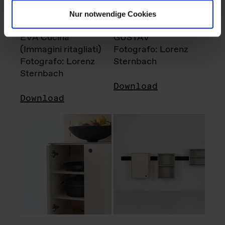
Nur notwendige Cookies
EVA Cucina
GUSTAV
(Immagini ritagliati)
Fotografo: Lorenz
Fotografo: Lorenz
Sternbach
Sternbach
Download
Download