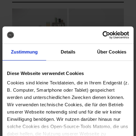
Zustimmung
Details
Über Cookies
Diese Webseite verwendet Cookies
EVA Cucina
EMMA + DANIEL
Cookies sind kleine Textdateien, die in Ihrem Endgerät (z.
Fotografo: Lorenz
Fotografo: Lorenz
B. Computer, Smartphone oder Tablet) gespeichert
Sternbach
Sternbach
werden und unterschiedlichen Zwecken dienen können.
Wir verwenden technische Cookies, die für den Betrieb
Download
Download
unserer Webseite notwendig sind und für die wir keine
Einwilligung benötigen. Wir nutzen darüber hinaus nur
solche Cookies des Open-Source-Tools Matomo, die uns
dabei helfen, die Nutzung unserer Webseite zu