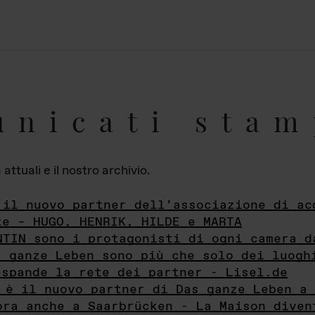
unicati stam
ttuali e il nostro archivio.
 il nuovo partner dell’associazione di ac
te – HUGO, HENRIK, HILDE e MARTA
NTIN sono i protagonisti di ogni camera d
s ganze Leben sono più che solo dei luogh
espande la rete dei partner - Lisel.de
 è il nuovo partner di Das ganze Leben a 
ora anche a Saarbrücken - La Maison diven