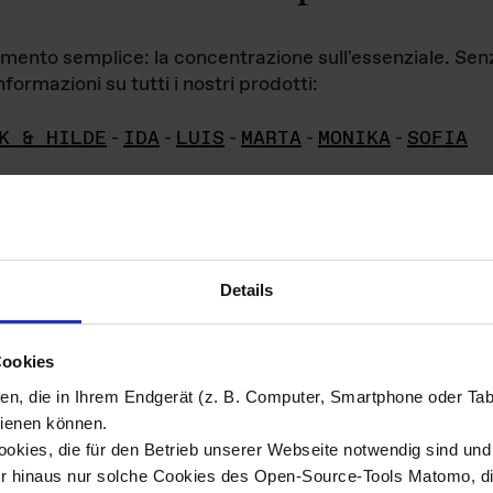
iamento semplice: la concentrazione sull'essenziale. Se
formazioni su tutti i nostri prodotti:
K & HILDE
-
IDA
-
LUIS
-
MARTA
-
MONIKA
-
SOFIA
Details
hivio di imm
Cookies
ien, die in Ihrem Endgerät (z. B. Computer, Smartphone oder Ta
ini!
ienen können.
kies, die für den Betrieb unserer Webseite notwendig sind und f
Das ganze 
re del materiale fotografico sono detenuti da
er hinaus nur solche Cookies des Open-Source-Tools Matomo, die