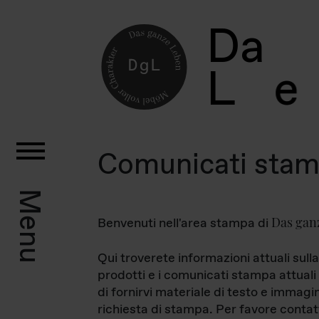
D
a
L
e
Comunicati sta
Menu
Das gan
Benvenuti nell'area stampa di
Qui troverete informazioni attuali sulla
prodotti e i comunicati stampa attuali 
di fornirvi materiale di testo e immagi
richiesta di stampa. Per favore contat