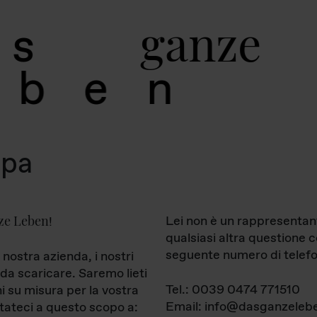
g
a
n
z
e
s
b
e
n
mpa
ze Leben
Lei non è un rappresentan
!
qualsiasi altra questione 
seguente numero di telefo
 nostra azienda, i nostri
da scaricare. Saremo lieti
Tel.: 0039 0474 771510
ni su misura per la vostra
Email: info@dasganzelebe
tateci a questo scopo a: