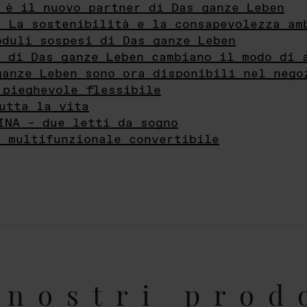
 è il nuovo partner di Das ganze Leben
- La sostenibilità e la consapevolezza am
oduli sospesi di Das ganze Leben
i di Das ganze Leben cambiano il modo di 
ganze Leben sono ora disponibili nel nego
 pieghevole flessibile
utta la vita
INA – due letti da sogno
e multifunzionale convertibile
nostri prod