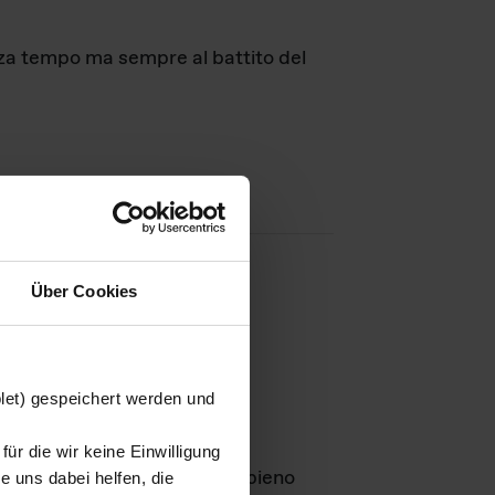
nza tempo ma sempre al battito del
Über Cookies
agini
blet) gespeichert werden und
ür die wir keine Einwilligung
Leben
GmbH e rimangono in pieno
 uns dabei helfen, die