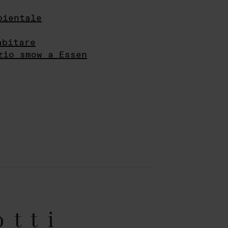
bientale
abitare
zio smow a Essen
otti