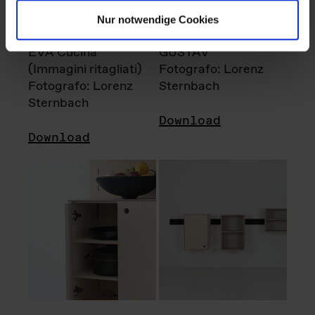
Nur notwendige Cookies
EVA Cucina
GUSTAV
(Immagini ritagliati)
Fotografo: Lorenz
Fotografo: Lorenz
Sternbach
Sternbach
Download
Download