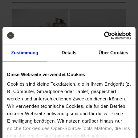
Zustimmung
Details
Über Cookies
Diese Webseite verwendet Cookies
EVA Cucina
EMMA + DANIEL
Cookies sind kleine Textdateien, die in Ihrem Endgerät (z.
Fotografo: Lorenz
Fotografo: Lorenz
B. Computer, Smartphone oder Tablet) gespeichert
Sternbach
Sternbach
werden und unterschiedlichen Zwecken dienen können.
Wir verwenden technische Cookies, die für den Betrieb
Download
Download
unserer Webseite notwendig sind und für die wir keine
Einwilligung benötigen. Wir nutzen darüber hinaus nur
solche Cookies des Open-Source-Tools Matomo, die uns
dabei helfen, die Nutzung unserer Webseite zu