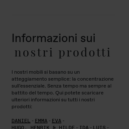
Informazioni sui
nostri prodotti
I nostri mobili si basano su un
atteggiamento semplice: la concentrazione
sull'essenziale. Senza tempo ma sempre al
battito del tempo. Qui potete scaricare
ulteriori informazioni su tutti i nostri
prodotti:
DANIEL
-
EMMA
-
EVA
-
HUGO, HENRIK & HILDE
-
IDA
-
LUIS
-