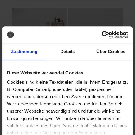
Zustimmung
Details
Über Cookies
Diese Webseite verwendet Cookies
EVA Cucina
EMMA + DANIEL
Cookies sind kleine Textdateien, die in Ihrem Endgerät (z.
Fotografo: Lorenz
Fotografo: Lorenz
B. Computer, Smartphone oder Tablet) gespeichert
Sternbach
Sternbach
werden und unterschiedlichen Zwecken dienen können.
Wir verwenden technische Cookies, die für den Betrieb
Download
Download
unserer Webseite notwendig sind und für die wir keine
Einwilligung benötigen. Wir nutzen darüber hinaus nur
solche Cookies des Open-Source-Tools Matomo, die uns
dabei helfen, die Nutzung unserer Webseite zu