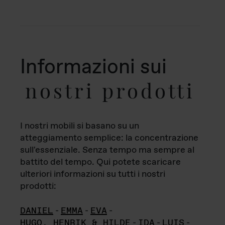
Informazioni sui
nostri prodotti
I nostri mobili si basano su un
atteggiamento semplice: la concentrazione
sull'essenziale. Senza tempo ma sempre al
battito del tempo. Qui potete scaricare
ulteriori informazioni su tutti i nostri
prodotti:
DANIEL
-
EMMA
-
EVA
-
HUGO, HENRIK & HILDE
-
IDA
-
LUIS
-