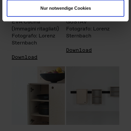
Nur notwendige Cookies
EVA Cucina
GUSTAV
(Immagini ritagliati)
Fotografo: Lorenz
Fotografo: Lorenz
Sternbach
Sternbach
Download
Download