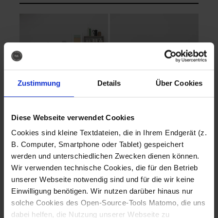
Zustimmung
Details
Über Cookies
Diese Webseite verwendet Cookies
EVA Cucina
EMMA + DANIEL
Cookies sind kleine Textdateien, die in Ihrem Endgerät (z.
Fotografo: Lorenz
Fotografo: Lorenz
B. Computer, Smartphone oder Tablet) gespeichert
Sternbach
Sternbach
werden und unterschiedlichen Zwecken dienen können.
Wir verwenden technische Cookies, die für den Betrieb
Download
Download
unserer Webseite notwendig sind und für die wir keine
Einwilligung benötigen. Wir nutzen darüber hinaus nur
solche Cookies des Open-Source-Tools Matomo, die uns
dabei helfen, die Nutzung unserer Webseite zu