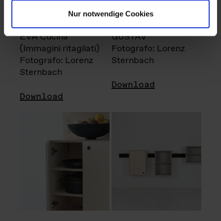
Nur notwendige Cookies
EVA Cucina
GUSTAV
(Immagini ritagliati)
Fotografo: Lorenz
Fotografo: Lorenz
Sternbach
Sternbach
Download
Download