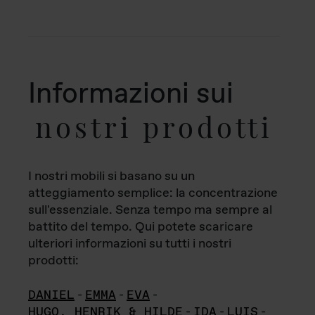
Informazioni sui
nostri prodotti
I nostri mobili si basano su un
atteggiamento semplice: la concentrazione
sull'essenziale. Senza tempo ma sempre al
battito del tempo. Qui potete scaricare
ulteriori informazioni su tutti i nostri
prodotti:
DANIEL
-
EMMA
-
EVA
-
HUGO, HENRIK & HILDE
-
IDA
-
LUIS
-