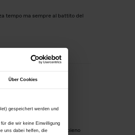
nza tempo ma sempre al battito del
Über Cookies
agini
blet) gespeichert werden und
ür die wir keine Einwilligung
Leben
GmbH e rimangono in pieno
 uns dabei helfen, die