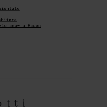
bientale
abitare
zio smow a Essen
otti