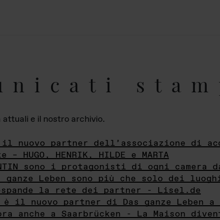
unicati stam
ttuali e il nostro archivio.
 il nuovo partner dell’associazione di ac
te – HUGO, HENRIK, HILDE e MARTA
NTIN sono i protagonisti di ogni camera d
s ganze Leben sono più che solo dei luogh
espande la rete dei partner - Lisel.de
 è il nuovo partner di Das ganze Leben a 
ora anche a Saarbrücken - La Maison diven