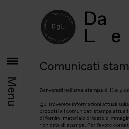
D
a
L
e
Comunicati sta
Menu
Das gan
Benvenuti nell'area stampa di
Qui troverete informazioni attuali sulla
prodotti e i comunicati stampa attuali 
di fornirvi materiale di testo e immagi
richiesta di stampa. Per favore contat