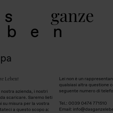
g
a
n
z
e
s
b
e
n
mpa
ze Leben
Lei non è un rappresentan
!
qualsiasi altra questione 
seguente numero di telefo
 nostra azienda, i nostri
da scaricare. Saremo lieti
Tel.: 0039 0474 771510
ni su misura per la vostra
Email: info@dasganzelebe
tateci a questo scopo a: