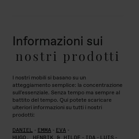
Informazioni sui
nostri prodotti
I nostri mobili si basano su un
atteggiamento semplice: la concentrazione
sull'essenziale. Senza tempo ma sempre al
battito del tempo. Qui potete scaricare
ulteriori informazioni su tutti i nostri
prodotti:
DANIEL
-
EMMA
-
EVA
-
HUGO, HENRIK & HILDE
-
IDA
-
LUIS
-