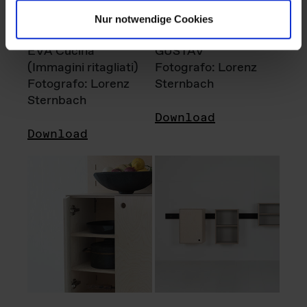
Nur notwendige Cookies
EVA Cucina
GUSTAV
(Immagini ritagliati)
Fotografo: Lorenz
Fotografo: Lorenz
Sternbach
Sternbach
Download
Download