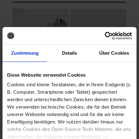
Zustimmung
Details
Über Cookies
Diese Webseite verwendet Cookies
EVA Cucina
EMMA + DANIEL
Cookies sind kleine Textdateien, die in Ihrem Endgerät (z.
Fotografo: Lorenz
Fotografo: Lorenz
B. Computer, Smartphone oder Tablet) gespeichert
Sternbach
Sternbach
werden und unterschiedlichen Zwecken dienen können.
Wir verwenden technische Cookies, die für den Betrieb
Download
Download
unserer Webseite notwendig sind und für die wir keine
Einwilligung benötigen. Wir nutzen darüber hinaus nur
solche Cookies des Open-Source-Tools Matomo, die uns
dabei helfen, die Nutzung unserer Webseite zu