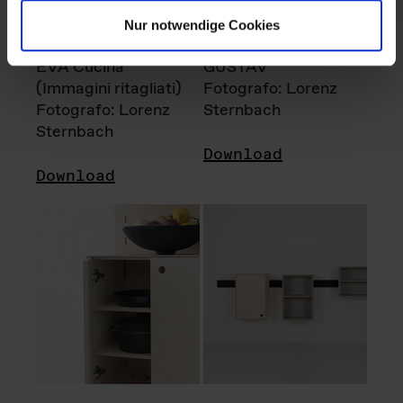
Nur notwendige Cookies
EVA Cucina
GUSTAV
(Immagini ritagliati)
Fotografo: Lorenz
Fotografo: Lorenz
Sternbach
Sternbach
Download
Download