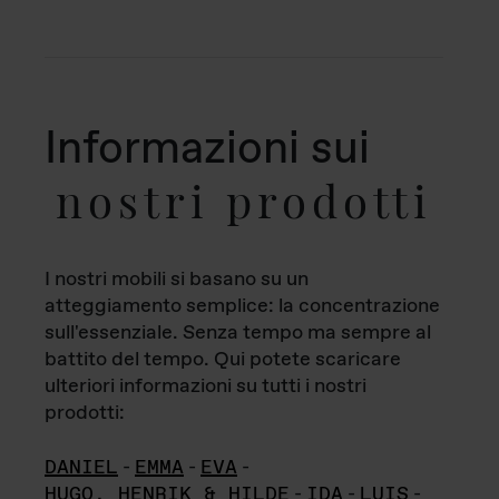
Informazioni sui
nostri prodotti
I nostri mobili si basano su un
atteggiamento semplice: la concentrazione
sull'essenziale. Senza tempo ma sempre al
battito del tempo. Qui potete scaricare
ulteriori informazioni su tutti i nostri
prodotti:
DANIEL
-
EMMA
-
EVA
-
HUGO, HENRIK & HILDE
-
IDA
-
LUIS
-