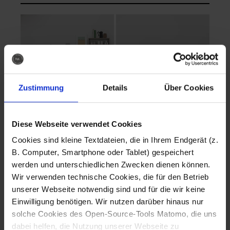
Zustimmung
Details
Über Cookies
Diese Webseite verwendet Cookies
EVA Cucina
EMMA + DANIEL
Cookies sind kleine Textdateien, die in Ihrem Endgerät (z.
Fotografo: Lorenz
Fotografo: Lorenz
B. Computer, Smartphone oder Tablet) gespeichert
Sternbach
Sternbach
werden und unterschiedlichen Zwecken dienen können.
Wir verwenden technische Cookies, die für den Betrieb
Download
Download
unserer Webseite notwendig sind und für die wir keine
Einwilligung benötigen. Wir nutzen darüber hinaus nur
solche Cookies des Open-Source-Tools Matomo, die uns
dabei helfen, die Nutzung unserer Webseite zu