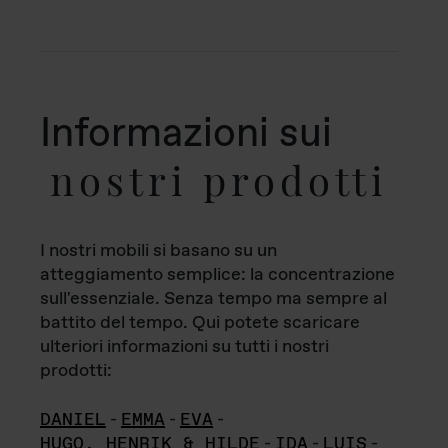
Informazioni sui
nostri prodotti
I nostri mobili si basano su un
atteggiamento semplice: la concentrazione
sull'essenziale. Senza tempo ma sempre al
battito del tempo. Qui potete scaricare
ulteriori informazioni su tutti i nostri
prodotti:
DANIEL
-
EMMA
-
EVA
-
HUGO, HENRIK & HILDE
-
IDA
-
LUIS
-