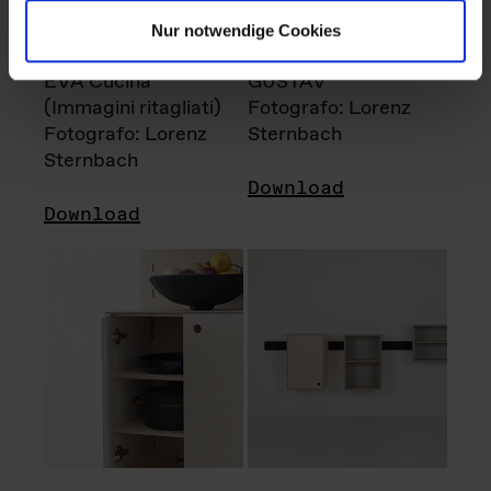
Nur notwendige Cookies
EVA Cucina
GUSTAV
(Immagini ritagliati)
Fotografo: Lorenz
Fotografo: Lorenz
Sternbach
Sternbach
Download
Download