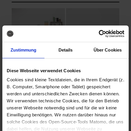
Zustimmung
Details
Über Cookies
Diese Webseite verwendet Cookies
EVA Cucina
EMMA + DANIEL
Cookies sind kleine Textdateien, die in Ihrem Endgerät (z.
Fotografo: Lorenz
Fotografo: Lorenz
B. Computer, Smartphone oder Tablet) gespeichert
Sternbach
Sternbach
werden und unterschiedlichen Zwecken dienen können.
Wir verwenden technische Cookies, die für den Betrieb
Download
Download
unserer Webseite notwendig sind und für die wir keine
Einwilligung benötigen. Wir nutzen darüber hinaus nur
solche Cookies des Open-Source-Tools Matomo, die uns
dabei helfen, die Nutzung unserer Webseite zu