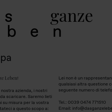
g
a
n
z
e
s
b
e
n
mpa
ze Leben
Lei non è un rappresentan
!
qualsiasi altra questione 
seguente numero di telefo
 nostra azienda, i nostri
da scaricare. Saremo lieti
Tel.: 0039 0474 771510
ni su misura per la vostra
Email: info@dasganzelebe
tateci a questo scopo a: