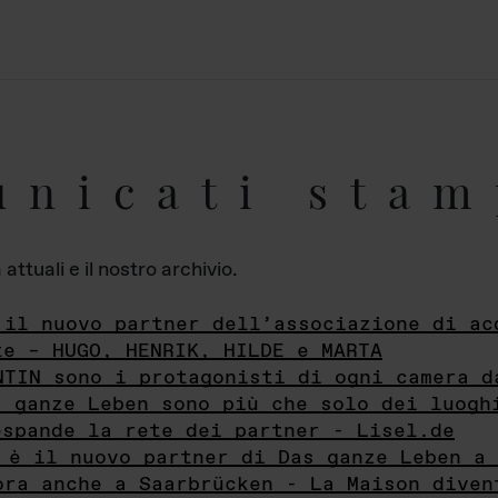
unicati stam
ttuali e il nostro archivio.
 il nuovo partner dell’associazione di ac
te – HUGO, HENRIK, HILDE e MARTA
NTIN sono i protagonisti di ogni camera d
s ganze Leben sono più che solo dei luogh
espande la rete dei partner - Lisel.de
 è il nuovo partner di Das ganze Leben a 
ora anche a Saarbrücken - La Maison diven