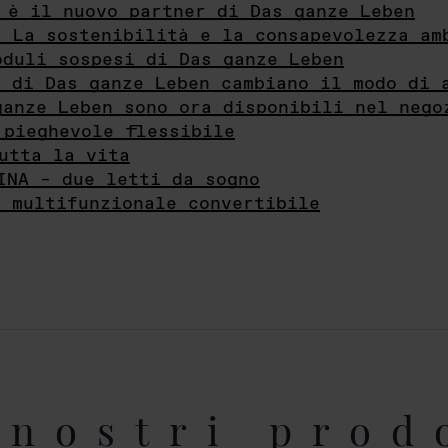
 è il nuovo partner di Das ganze Leben
- La sostenibilità e la consapevolezza am
oduli sospesi di Das ganze Leben
i di Das ganze Leben cambiano il modo di 
ganze Leben sono ora disponibili nel nego
 pieghevole flessibile
utta la vita
INA – due letti da sogno
e multifunzionale convertibile
nostri prod