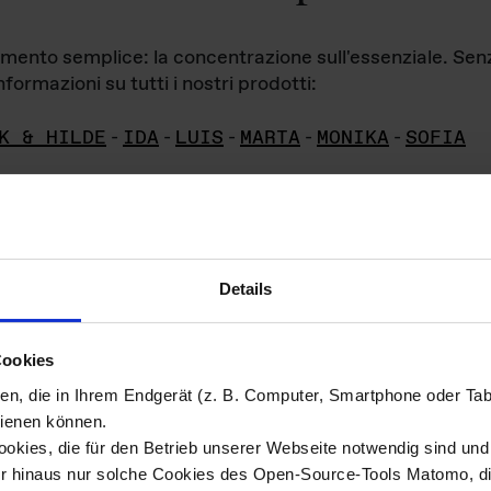
iamento semplice: la concentrazione sull'essenziale. Se
formazioni su tutti i nostri prodotti:
K & HILDE
-
IDA
-
LUIS
-
MARTA
-
MONIKA
-
SOFIA
Details
hivio di imm
Cookies
ien, die in Ihrem Endgerät (z. B. Computer, Smartphone oder Ta
ini!
ienen können.
kies, die für den Betrieb unserer Webseite notwendig sind und f
Das ganze 
re del materiale fotografico sono detenuti da
er hinaus nur solche Cookies des Open-Source-Tools Matomo, die