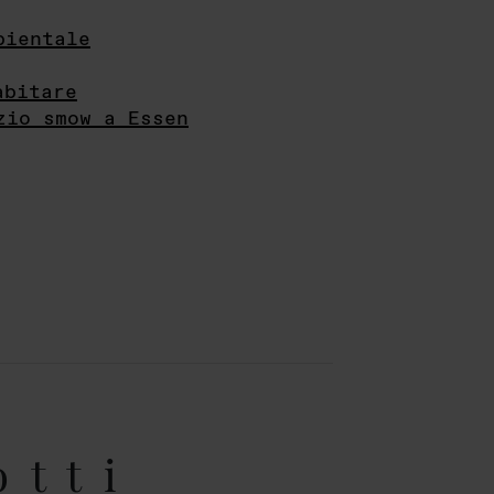
bientale
abitare
zio smow a Essen
otti