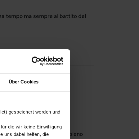
nza tempo ma sempre al battito del
Über Cookies
agini
blet) gespeichert werden und
ür die wir keine Einwilligung
Leben
GmbH e rimangono in pieno
 uns dabei helfen, die