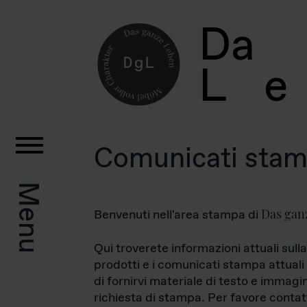
D
a
L
e
Comunicati sta
Menu
Das gan
Benvenuti nell'area stampa di
Qui troverete informazioni attuali sulla
prodotti e i comunicati stampa attuali 
di fornirvi materiale di testo e immagi
richiesta di stampa. Per favore contat