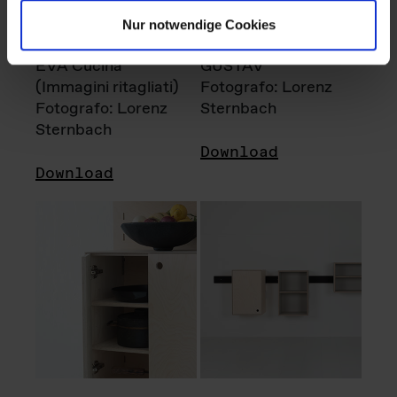
Nur notwendige Cookies
EVA Cucina
GUSTAV
(Immagini ritagliati)
Fotografo: Lorenz
Fotografo: Lorenz
Sternbach
Sternbach
Download
Download