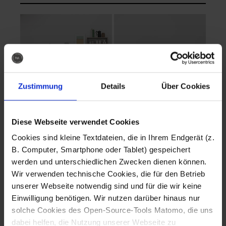
Zustimmung
Details
Über Cookies
Diese Webseite verwendet Cookies
EVA Cucina
EMMA + DANIEL
Cookies sind kleine Textdateien, die in Ihrem Endgerät (z.
Fotografo: Lorenz
Fotografo: Lorenz
B. Computer, Smartphone oder Tablet) gespeichert
Sternbach
Sternbach
werden und unterschiedlichen Zwecken dienen können.
Wir verwenden technische Cookies, die für den Betrieb
Download
Download
unserer Webseite notwendig sind und für die wir keine
Einwilligung benötigen. Wir nutzen darüber hinaus nur
solche Cookies des Open-Source-Tools Matomo, die uns
dabei helfen, die Nutzung unserer Webseite zu