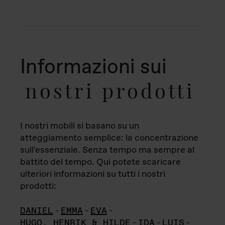
Informazioni sui
nostri prodotti
I nostri mobili si basano su un
atteggiamento semplice: la concentrazione
sull'essenziale. Senza tempo ma sempre al
battito del tempo. Qui potete scaricare
ulteriori informazioni su tutti i nostri
prodotti:
DANIEL
-
EMMA
-
EVA
-
HUGO, HENRIK & HILDE
-
IDA
-
LUIS
-