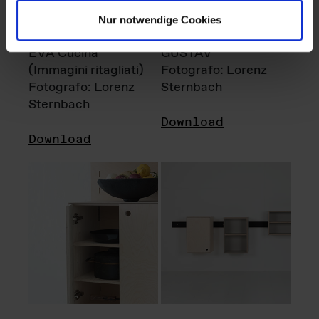
Nur notwendige Cookies
EVA Cucina
GUSTAV
(Immagini ritagliati)
Fotografo: Lorenz
Fotografo: Lorenz
Sternbach
Sternbach
Download
Download