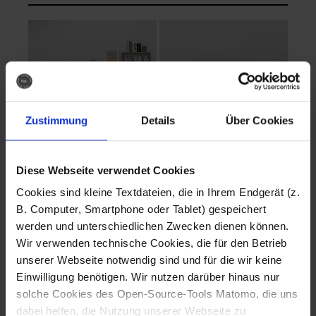
Zustimmung
Details
Über Cookies
Diese Webseite verwendet Cookies
EVA Cucina
EMMA + DANIEL
Cookies sind kleine Textdateien, die in Ihrem Endgerät (z.
Fotografo: Lorenz
Fotografo: Lorenz
B. Computer, Smartphone oder Tablet) gespeichert
Sternbach
Sternbach
werden und unterschiedlichen Zwecken dienen können.
Wir verwenden technische Cookies, die für den Betrieb
Download
Download
unserer Webseite notwendig sind und für die wir keine
Einwilligung benötigen. Wir nutzen darüber hinaus nur
solche Cookies des Open-Source-Tools Matomo, die uns
dabei helfen, die Nutzung unserer Webseite zu