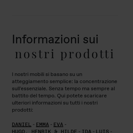
Informazioni sui
nostri prodotti
I nostri mobili si basano su un
atteggiamento semplice: la concentrazione
sull'essenziale. Senza tempo ma sempre al
battito del tempo. Qui potete scaricare
ulteriori informazioni su tutti i nostri
prodotti:
DANIEL
-
EMMA
-
EVA
-
HUGO, HENRIK & HILDE
-
IDA
-
LUIS
-