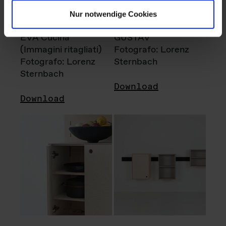
Nur notwendige Cookies
EVA Cucina
GUSTAV
(Immagini ritagliati)
Fotografo: Lorenz
Fotografo: Lorenz
Sternbach
Sternbach
Download
Download