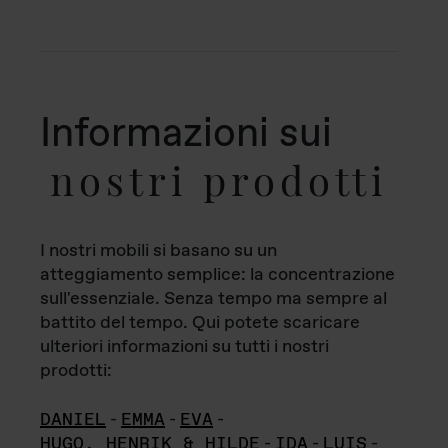
Informazioni sui
nostri prodotti
I nostri mobili si basano su un
atteggiamento semplice: la concentrazione
sull'essenziale. Senza tempo ma sempre al
battito del tempo. Qui potete scaricare
ulteriori informazioni su tutti i nostri
prodotti:
DANIEL
-
EMMA
-
EVA
-
HUGO, HENRIK & HILDE
-
IDA
-
LUIS
-