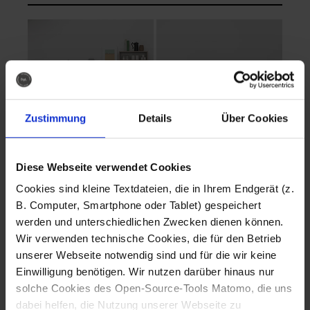
Zustimmung
Details
Über Cookies
Diese Webseite verwendet Cookies
EVA Cucina
EMMA + DANIEL
Cookies sind kleine Textdateien, die in Ihrem Endgerät (z.
Fotografo: Lorenz
Fotografo: Lorenz
B. Computer, Smartphone oder Tablet) gespeichert
Sternbach
Sternbach
werden und unterschiedlichen Zwecken dienen können.
Wir verwenden technische Cookies, die für den Betrieb
Download
Download
unserer Webseite notwendig sind und für die wir keine
Einwilligung benötigen. Wir nutzen darüber hinaus nur
solche Cookies des Open-Source-Tools Matomo, die uns
dabei helfen, die Nutzung unserer Webseite zu