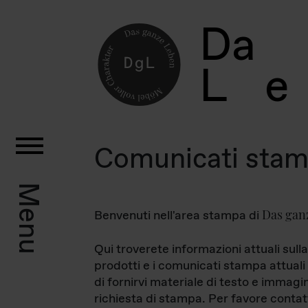
D
a
L
e
Comunicati sta
Menu
Das gan
Benvenuti nell'area stampa di
Qui troverete informazioni attuali sulla
prodotti e i comunicati stampa attuali 
di fornirvi materiale di testo e immagi
richiesta di stampa. Per favore contat