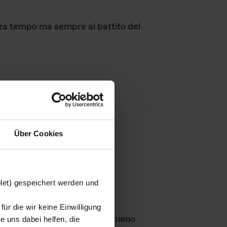
nza tempo ma sempre al battito del
Über Cookies
agini
blet) gespeichert werden und
ür die wir keine Einwilligung
Leben
GmbH e rimangono in pieno
 uns dabei helfen, die