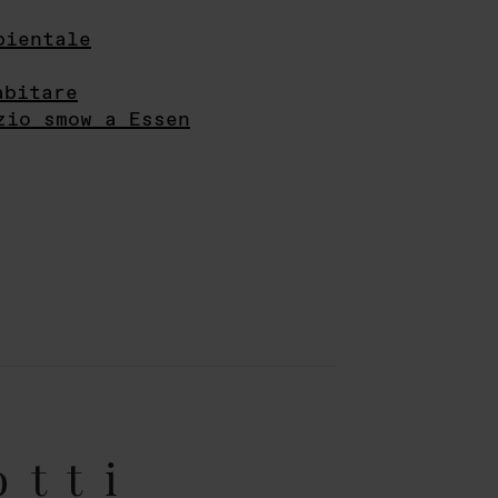
bientale
abitare
zio smow a Essen
otti