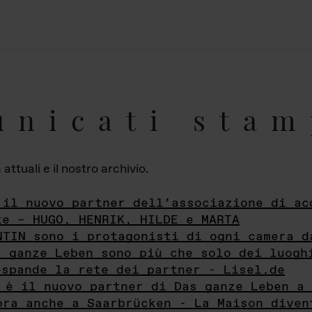
unicati stam
ttuali e il nostro archivio.
 il nuovo partner dell’associazione di ac
te – HUGO, HENRIK, HILDE e MARTA
NTIN sono i protagonisti di ogni camera d
s ganze Leben sono più che solo dei luogh
espande la rete dei partner - Lisel.de
 è il nuovo partner di Das ganze Leben a 
ora anche a Saarbrücken - La Maison diven