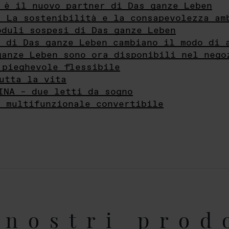
 è il nuovo partner di Das ganze Leben
- La sostenibilità e la consapevolezza am
oduli sospesi di Das ganze Leben
i di Das ganze Leben cambiano il modo di 
ganze Leben sono ora disponibili nel nego
 pieghevole flessibile
utta la vita
INA – due letti da sogno
e multifunzionale convertibile
nostri prod