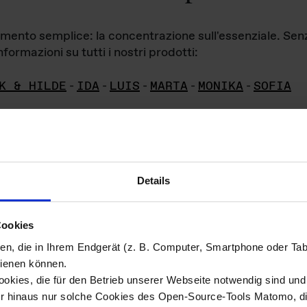
iamento semplice: la concentrazione sull'essenziale. Se
formazioni su tutti i nostri prodotti:
K & HILDE
-
IDA
-
LUIS
-
MARTA
-
MONIKA
-
SOFIA
Details
hivio di imm
Cookies
ien, die in Ihrem Endgerät (z. B. Computer, Smartphone oder Ta
ini!
ienen können.
kies, die für den Betrieb unserer Webseite notwendig sind und f
Das ganze 
re del materiale fotografico sono detenuti da
er hinaus nur solche Cookies des Open-Source-Tools Matomo, die