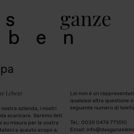
g
a
n
z
e
s
b
e
n
mpa
ze Leben
Lei non è un rappresentan
!
qualsiasi altra questione 
seguente numero di telefo
 nostra azienda, i nostri
da scaricare. Saremo lieti
Tel.: 0039 0474 771510
ni su misura per la vostra
Email: info@dasganzelebe
tateci a questo scopo a: