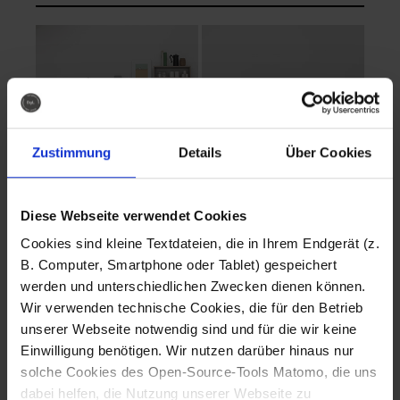
Zustimmung
Details
Über Cookies
Diese Webseite verwendet Cookies
EVA Cucina
EMMA + DANIEL
Cookies sind kleine Textdateien, die in Ihrem Endgerät (z.
Fotografo: Lorenz
Fotografo: Lorenz
B. Computer, Smartphone oder Tablet) gespeichert
Sternbach
Sternbach
werden und unterschiedlichen Zwecken dienen können.
Wir verwenden technische Cookies, die für den Betrieb
Download
Download
unserer Webseite notwendig sind und für die wir keine
Einwilligung benötigen. Wir nutzen darüber hinaus nur
solche Cookies des Open-Source-Tools Matomo, die uns
dabei helfen, die Nutzung unserer Webseite zu