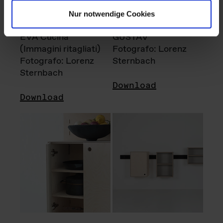
Nur notwendige Cookies
EVA Cucina
GUSTAV
(Immagini ritagliati)
Fotografo: Lorenz
Fotografo: Lorenz
Sternbach
Sternbach
Download
Download