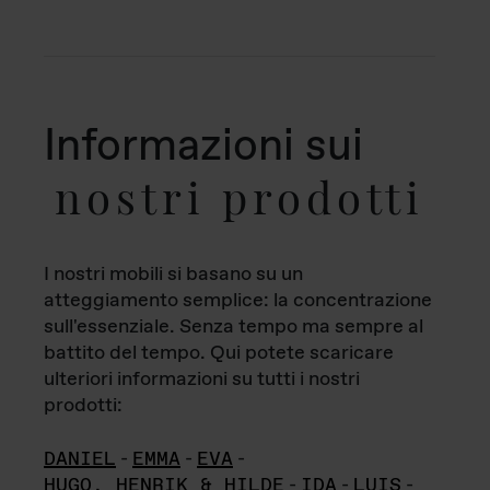
Informazioni sui
nostri prodotti
I nostri mobili si basano su un
atteggiamento semplice: la concentrazione
sull'essenziale. Senza tempo ma sempre al
battito del tempo. Qui potete scaricare
ulteriori informazioni su tutti i nostri
prodotti:
DANIEL
-
EMMA
-
EVA
-
HUGO, HENRIK & HILDE
-
IDA
-
LUIS
-