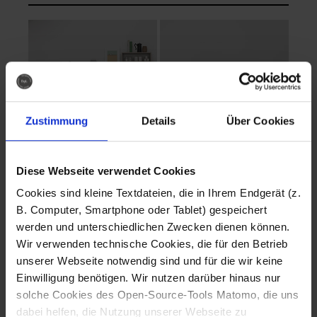
Zustimmung
Details
Über Cookies
Diese Webseite verwendet Cookies
EVA Cucina
EMMA + DANIEL
Cookies sind kleine Textdateien, die in Ihrem Endgerät (z.
Fotografo: Lorenz
Fotografo: Lorenz
B. Computer, Smartphone oder Tablet) gespeichert
Sternbach
Sternbach
werden und unterschiedlichen Zwecken dienen können.
Wir verwenden technische Cookies, die für den Betrieb
Download
Download
unserer Webseite notwendig sind und für die wir keine
Einwilligung benötigen. Wir nutzen darüber hinaus nur
solche Cookies des Open-Source-Tools Matomo, die uns
dabei helfen, die Nutzung unserer Webseite zu