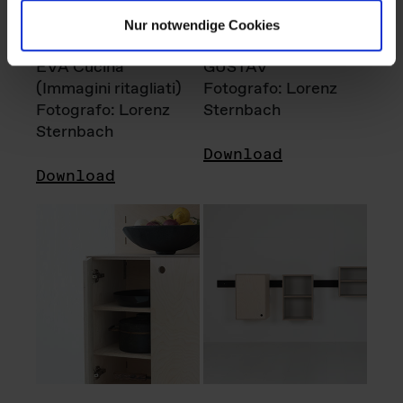
Nur notwendige Cookies
EVA Cucina
GUSTAV
(Immagini ritagliati)
Fotografo: Lorenz
Fotografo: Lorenz
Sternbach
Sternbach
Download
Download