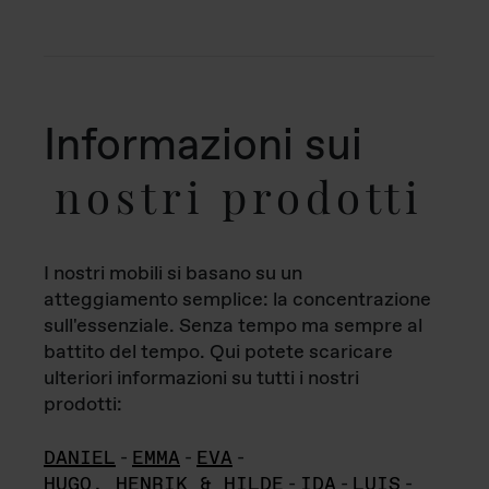
Informazioni sui
nostri prodotti
I nostri mobili si basano su un
atteggiamento semplice: la concentrazione
sull'essenziale. Senza tempo ma sempre al
battito del tempo. Qui potete scaricare
ulteriori informazioni su tutti i nostri
prodotti:
DANIEL
-
EMMA
-
EVA
-
HUGO, HENRIK & HILDE
-
IDA
-
LUIS
-