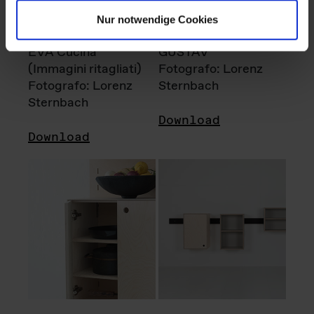
Nur notwendige Cookies
EVA Cucina
GUSTAV
(Immagini ritagliati)
Fotografo: Lorenz
Fotografo: Lorenz
Sternbach
Sternbach
Download
Download