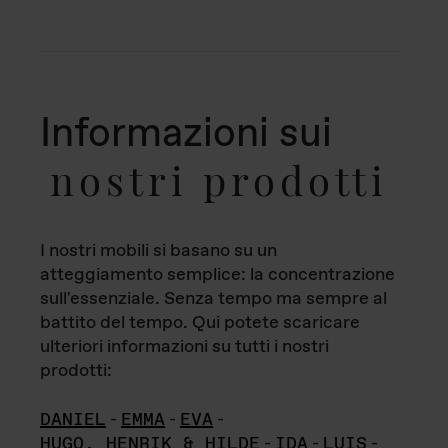
Informazioni sui
nostri prodotti
I nostri mobili si basano su un
atteggiamento semplice: la concentrazione
sull'essenziale. Senza tempo ma sempre al
battito del tempo. Qui potete scaricare
ulteriori informazioni su tutti i nostri
prodotti:
DANIEL
-
EMMA
-
EVA
-
HUGO, HENRIK & HILDE
-
IDA
-
LUIS
-