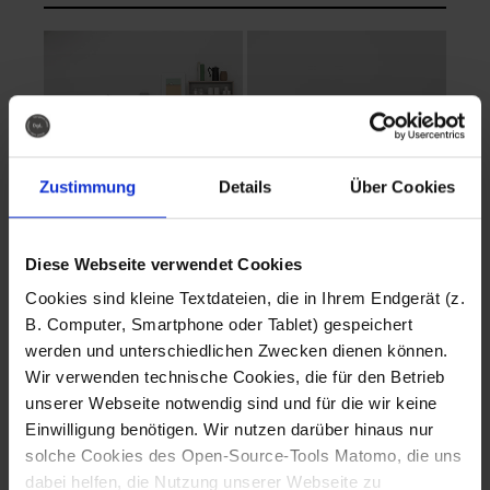
Zustimmung
Details
Über Cookies
Diese Webseite verwendet Cookies
EVA Cucina
EMMA + DANIEL
Cookies sind kleine Textdateien, die in Ihrem Endgerät (z.
Fotografo: Lorenz
Fotografo: Lorenz
B. Computer, Smartphone oder Tablet) gespeichert
Sternbach
Sternbach
werden und unterschiedlichen Zwecken dienen können.
Wir verwenden technische Cookies, die für den Betrieb
Download
Download
unserer Webseite notwendig sind und für die wir keine
Einwilligung benötigen. Wir nutzen darüber hinaus nur
solche Cookies des Open-Source-Tools Matomo, die uns
dabei helfen, die Nutzung unserer Webseite zu