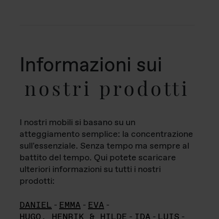
Informazioni sui
nostri prodotti
I nostri mobili si basano su un
atteggiamento semplice: la concentrazione
sull'essenziale. Senza tempo ma sempre al
battito del tempo. Qui potete scaricare
ulteriori informazioni su tutti i nostri
prodotti:
DANIEL
-
EMMA
-
EVA
-
HUGO, HENRIK & HILDE
-
IDA
-
LUIS
-