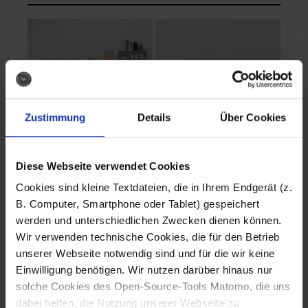
Zustimmung
Details
Über Cookies
Diese Webseite verwendet Cookies
EVA Cucina
EMMA + DANIEL
Cookies sind kleine Textdateien, die in Ihrem Endgerät (z.
Fotografo: Lorenz
Fotografo: Lorenz
B. Computer, Smartphone oder Tablet) gespeichert
Sternbach
Sternbach
werden und unterschiedlichen Zwecken dienen können.
Wir verwenden technische Cookies, die für den Betrieb
Download
Download
unserer Webseite notwendig sind und für die wir keine
Einwilligung benötigen. Wir nutzen darüber hinaus nur
solche Cookies des Open-Source-Tools Matomo, die uns
dabei helfen, die Nutzung unserer Webseite zu