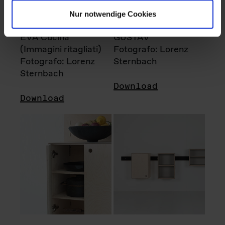
Nur notwendige Cookies
EVA Cucina
GUSTAV
(Immagini ritagliati)
Fotografo: Lorenz
Fotografo: Lorenz
Sternbach
Sternbach
Download
Download