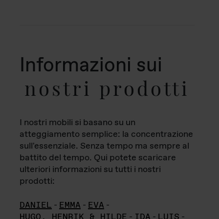
Informazioni sui
nostri prodotti
I nostri mobili si basano su un
atteggiamento semplice: la concentrazione
sull'essenziale. Senza tempo ma sempre al
battito del tempo. Qui potete scaricare
ulteriori informazioni su tutti i nostri
prodotti:
DANIEL
-
EMMA
-
EVA
-
HUGO, HENRIK & HILDE
-
IDA
-
LUIS
-