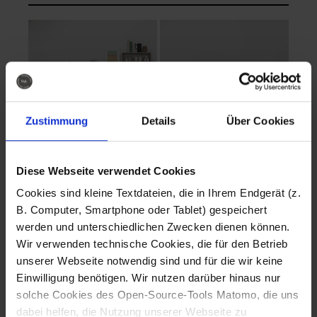
Zustimmung
Details
Über Cookies
Diese Webseite verwendet Cookies
EVA Cucina
EMMA + DANIEL
Cookies sind kleine Textdateien, die in Ihrem Endgerät (z.
Fotografo: Lorenz
Fotografo: Lorenz
B. Computer, Smartphone oder Tablet) gespeichert
Sternbach
Sternbach
werden und unterschiedlichen Zwecken dienen können.
Wir verwenden technische Cookies, die für den Betrieb
Download
Download
unserer Webseite notwendig sind und für die wir keine
Einwilligung benötigen. Wir nutzen darüber hinaus nur
solche Cookies des Open-Source-Tools Matomo, die uns
dabei helfen, die Nutzung unserer Webseite zu