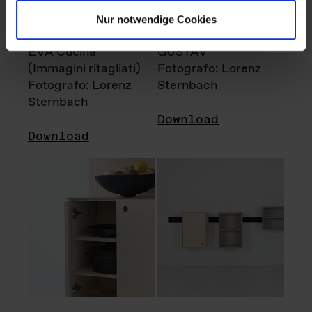
Nur notwendige Cookies
EVA Cucina
GUSTAV
(Immagini ritagliati)
Fotografo: Lorenz
Fotografo: Lorenz
Sternbach
Sternbach
Download
Download