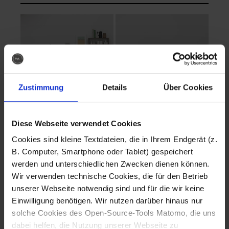
Zustimmung
Details
Über Cookies
Diese Webseite verwendet Cookies
EVA Cucina
EMMA + DANIEL
Cookies sind kleine Textdateien, die in Ihrem Endgerät (z.
Fotografo: Lorenz
Fotografo: Lorenz
B. Computer, Smartphone oder Tablet) gespeichert
Sternbach
Sternbach
werden und unterschiedlichen Zwecken dienen können.
Wir verwenden technische Cookies, die für den Betrieb
Download
Download
unserer Webseite notwendig sind und für die wir keine
Einwilligung benötigen. Wir nutzen darüber hinaus nur
solche Cookies des Open-Source-Tools Matomo, die uns
dabei helfen, die Nutzung unserer Webseite zu