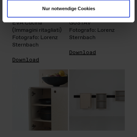
Nur notwendige Cookies
EVA Cucina
GUSTAV
(Immagini ritagliati)
Fotografo: Lorenz
Fotografo: Lorenz
Sternbach
Sternbach
Download
Download