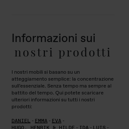
Informazioni sui
nostri prodotti
I nostri mobili si basano su un
atteggiamento semplice: la concentrazione
sull'essenziale. Senza tempo ma sempre al
battito del tempo. Qui potete scaricare
ulteriori informazioni su tutti i nostri
prodotti:
DANIEL
-
EMMA
-
EVA
-
HUGO, HENRIK & HILDE
-
IDA
-
LUIS
-