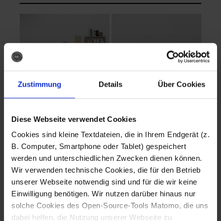
Zustimmung
Details
Über Cookies
Diese Webseite verwendet Cookies
EVA Cucina
EMMA + DANIEL
Cookies sind kleine Textdateien, die in Ihrem Endgerät (z.
Fotografo: Lorenz
Fotografo: Lorenz
B. Computer, Smartphone oder Tablet) gespeichert
Sternbach
Sternbach
werden und unterschiedlichen Zwecken dienen können.
Wir verwenden technische Cookies, die für den Betrieb
Download
Download
unserer Webseite notwendig sind und für die wir keine
Einwilligung benötigen. Wir nutzen darüber hinaus nur
solche Cookies des Open-Source-Tools Matomo, die uns
dabei helfen, die Nutzung unserer Webseite zu