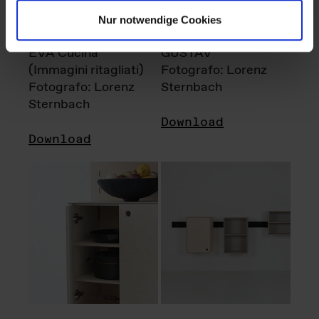
Nur notwendige Cookies
EVA Cucina
GUSTAV
(Immagini ritagliati)
Fotografo: Lorenz
Fotografo: Lorenz
Sternbach
Sternbach
Download
Download