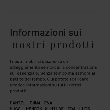
Informazioni sui
nostri prodotti
I nostri mobili si basano su un
atteggiamento semplice: la concentrazione
sull'essenziale. Senza tempo ma sempre al
battito del tempo. Qui potete scaricare
ulteriori informazioni su tutti i nostri
prodotti:
DANIEL
-
EMMA
-
EVA
-
HUGO, HENRIK & HILDE
-
IDA
-
LUIS
-