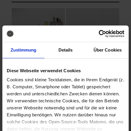
Zustimmung
Details
Über Cookies
Diese Webseite verwendet Cookies
EVA Cucina
EMMA + DANIEL
Cookies sind kleine Textdateien, die in Ihrem Endgerät (z.
Fotografo: Lorenz
Fotografo: Lorenz
B. Computer, Smartphone oder Tablet) gespeichert
Sternbach
Sternbach
werden und unterschiedlichen Zwecken dienen können.
Wir verwenden technische Cookies, die für den Betrieb
Download
Download
unserer Webseite notwendig sind und für die wir keine
Einwilligung benötigen. Wir nutzen darüber hinaus nur
solche Cookies des Open-Source-Tools Matomo, die uns
dabei helfen, die Nutzung unserer Webseite zu