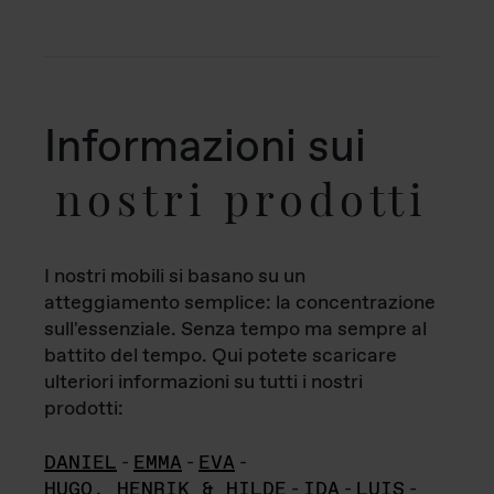
Informazioni sui
nostri prodotti
I nostri mobili si basano su un
atteggiamento semplice: la concentrazione
sull'essenziale. Senza tempo ma sempre al
battito del tempo. Qui potete scaricare
ulteriori informazioni su tutti i nostri
prodotti:
DANIEL
-
EMMA
-
EVA
-
HUGO, HENRIK & HILDE
-
IDA
-
LUIS
-