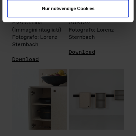
Nur notwendige Cookies
EVA Cucina
GUSTAV
(Immagini ritagliati)
Fotografo: Lorenz
Fotografo: Lorenz
Sternbach
Sternbach
Download
Download