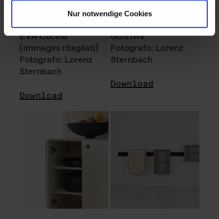
Nur notwendige Cookies
EVA Cucina
GUSTAV
(Immagini ritagliati)
Fotografo: Lorenz
Fotografo: Lorenz
Sternbach
Sternbach
Download
Download