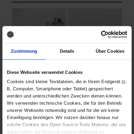
Zustimmung
Details
Über Cookies
Diese Webseite verwendet Cookies
EVA Cucina
EMMA + DANIEL
Cookies sind kleine Textdateien, die in Ihrem Endgerät (z.
Fotografo: Lorenz
Fotografo: Lorenz
B. Computer, Smartphone oder Tablet) gespeichert
Sternbach
Sternbach
werden und unterschiedlichen Zwecken dienen können.
Wir verwenden technische Cookies, die für den Betrieb
Download
Download
unserer Webseite notwendig sind und für die wir keine
Einwilligung benötigen. Wir nutzen darüber hinaus nur
solche Cookies des Open-Source-Tools Matomo, die uns
dabei helfen, die Nutzung unserer Webseite zu