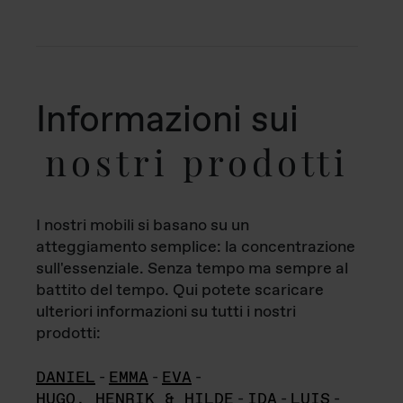
Informazioni sui
nostri prodotti
I nostri mobili si basano su un
atteggiamento semplice: la concentrazione
sull'essenziale. Senza tempo ma sempre al
battito del tempo. Qui potete scaricare
ulteriori informazioni su tutti i nostri
prodotti:
DANIEL
-
EMMA
-
EVA
-
HUGO, HENRIK & HILDE
-
IDA
-
LUIS
-