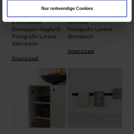
Nur notwendige Cookies
EVA Cucina
GUSTAV
(Immagini ritagliati)
Fotografo: Lorenz
Fotografo: Lorenz
Sternbach
Sternbach
Download
Download