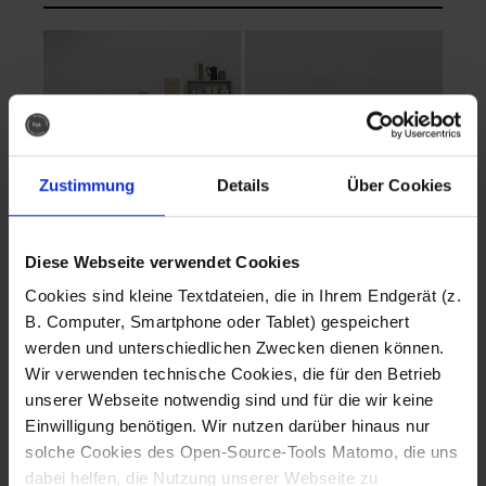
Zustimmung
Details
Über Cookies
Diese Webseite verwendet Cookies
EVA Cucina
EMMA + DANIEL
Cookies sind kleine Textdateien, die in Ihrem Endgerät (z.
Fotografo: Lorenz
Fotografo: Lorenz
B. Computer, Smartphone oder Tablet) gespeichert
Sternbach
Sternbach
werden und unterschiedlichen Zwecken dienen können.
Wir verwenden technische Cookies, die für den Betrieb
Download
Download
unserer Webseite notwendig sind und für die wir keine
Einwilligung benötigen. Wir nutzen darüber hinaus nur
solche Cookies des Open-Source-Tools Matomo, die uns
dabei helfen, die Nutzung unserer Webseite zu