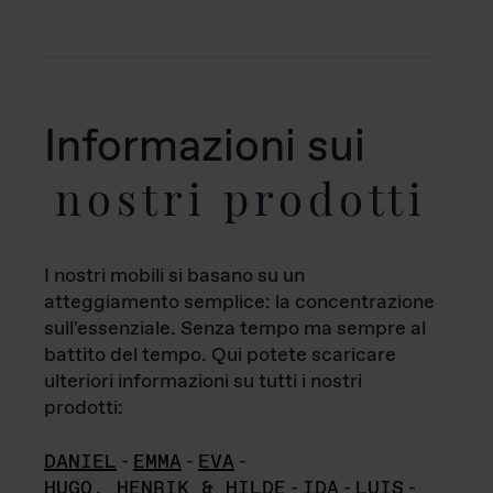
Informazioni sui
nostri prodotti
I nostri mobili si basano su un
atteggiamento semplice: la concentrazione
sull'essenziale. Senza tempo ma sempre al
battito del tempo. Qui potete scaricare
ulteriori informazioni su tutti i nostri
prodotti:
DANIEL
-
EMMA
-
EVA
-
HUGO, HENRIK & HILDE
-
IDA
-
LUIS
-