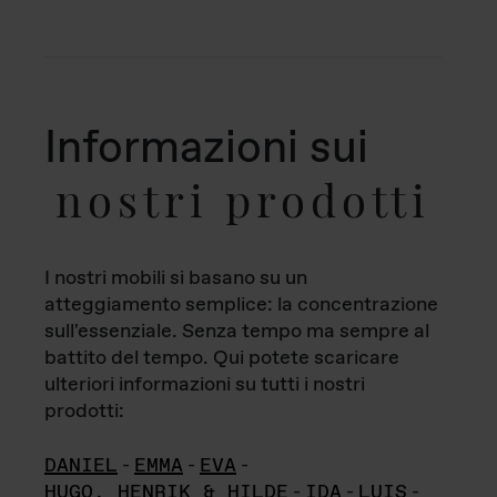
Informazioni sui
nostri prodotti
I nostri mobili si basano su un
atteggiamento semplice: la concentrazione
sull'essenziale. Senza tempo ma sempre al
battito del tempo. Qui potete scaricare
ulteriori informazioni su tutti i nostri
prodotti:
DANIEL
-
EMMA
-
EVA
-
HUGO, HENRIK & HILDE
-
IDA
-
LUIS
-