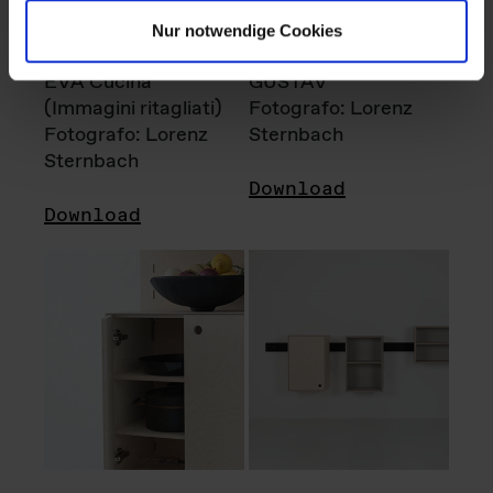
Nur notwendige Cookies
EVA Cucina
GUSTAV
(Immagini ritagliati)
Fotografo: Lorenz
Fotografo: Lorenz
Sternbach
Sternbach
Download
Download