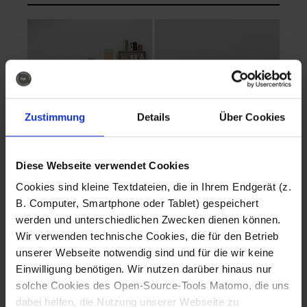
Zustimmung
Details
Über Cookies
Diese Webseite verwendet Cookies
EVA Cucina
EMMA + DANIEL
Cookies sind kleine Textdateien, die in Ihrem Endgerät (z.
Fotografo: Lorenz
Fotografo: Lorenz
B. Computer, Smartphone oder Tablet) gespeichert
Sternbach
Sternbach
werden und unterschiedlichen Zwecken dienen können.
Wir verwenden technische Cookies, die für den Betrieb
Download
Download
unserer Webseite notwendig sind und für die wir keine
Einwilligung benötigen. Wir nutzen darüber hinaus nur
solche Cookies des Open-Source-Tools Matomo, die uns
dabei helfen, die Nutzung unserer Webseite zu