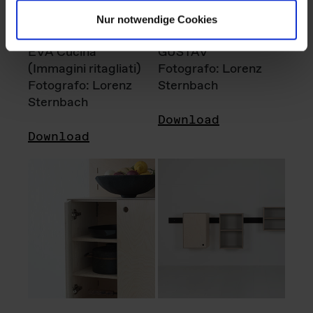
Nur notwendige Cookies
EVA Cucina
GUSTAV
(Immagini ritagliati)
Fotografo: Lorenz
Fotografo: Lorenz
Sternbach
Sternbach
Download
Download