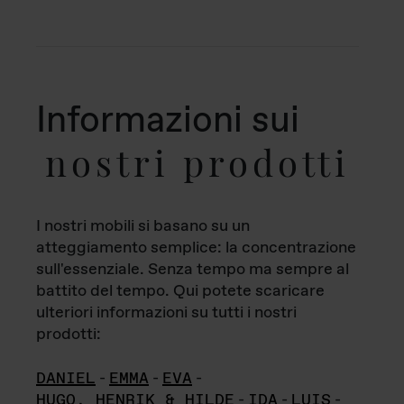
Informazioni sui
nostri prodotti
I nostri mobili si basano su un
atteggiamento semplice: la concentrazione
sull'essenziale. Senza tempo ma sempre al
battito del tempo. Qui potete scaricare
ulteriori informazioni su tutti i nostri
prodotti:
DANIEL
-
EMMA
-
EVA
-
HUGO, HENRIK & HILDE
-
IDA
-
LUIS
-