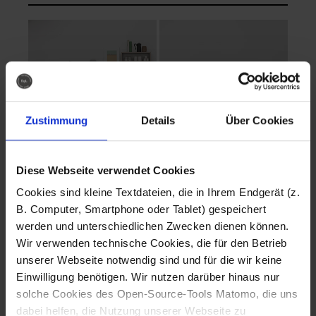
Zustimmung
Details
Über Cookies
Diese Webseite verwendet Cookies
EVA Cucina
EMMA + DANIEL
Cookies sind kleine Textdateien, die in Ihrem Endgerät (z.
Fotografo: Lorenz
Fotografo: Lorenz
B. Computer, Smartphone oder Tablet) gespeichert
Sternbach
Sternbach
werden und unterschiedlichen Zwecken dienen können.
Wir verwenden technische Cookies, die für den Betrieb
Download
Download
unserer Webseite notwendig sind und für die wir keine
Einwilligung benötigen. Wir nutzen darüber hinaus nur
solche Cookies des Open-Source-Tools Matomo, die uns
dabei helfen, die Nutzung unserer Webseite zu