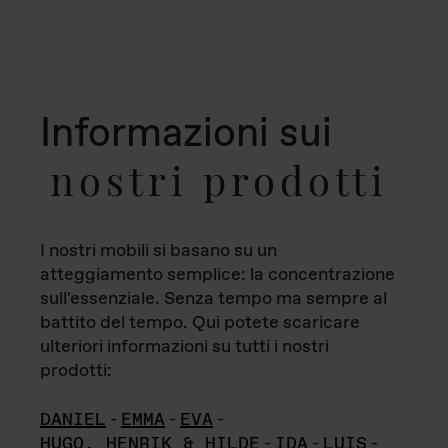
Informazioni sui
nostri prodotti
I nostri mobili si basano su un
atteggiamento semplice: la concentrazione
sull'essenziale. Senza tempo ma sempre al
battito del tempo. Qui potete scaricare
ulteriori informazioni su tutti i nostri
prodotti:
DANIEL
-
EMMA
-
EVA
-
HUGO, HENRIK & HILDE
-
IDA
-
LUIS
-