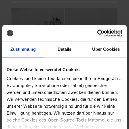
Zustimmung
Details
Über Cookies
Diese Webseite verwendet Cookies
EVA Cucina
EMMA + DANIEL
Cookies sind kleine Textdateien, die in Ihrem Endgerät (z.
Fotografo: Lorenz
Fotografo: Lorenz
B. Computer, Smartphone oder Tablet) gespeichert
Sternbach
Sternbach
werden und unterschiedlichen Zwecken dienen können.
Wir verwenden technische Cookies, die für den Betrieb
Download
Download
unserer Webseite notwendig sind und für die wir keine
Einwilligung benötigen. Wir nutzen darüber hinaus nur
solche Cookies des Open-Source-Tools Matomo, die uns
dabei helfen, die Nutzung unserer Webseite zu