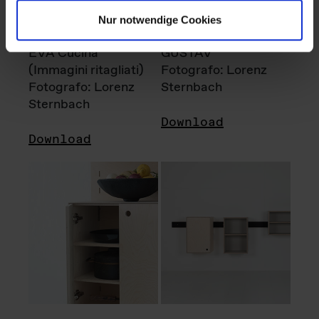
Nur notwendige Cookies
EVA Cucina
GUSTAV
(Immagini ritagliati)
Fotografo: Lorenz
Fotografo: Lorenz
Sternbach
Sternbach
Download
Download