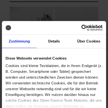
Zustimmung
Details
Über Cookies
Diese Webseite verwendet Cookies
EVA Cucina
EMMA + DANIEL
Cookies sind kleine Textdateien, die in Ihrem Endgerät (z.
Fotografo: Lorenz
Fotografo: Lorenz
B. Computer, Smartphone oder Tablet) gespeichert
Sternbach
Sternbach
werden und unterschiedlichen Zwecken dienen können.
Wir verwenden technische Cookies, die für den Betrieb
Download
Download
unserer Webseite notwendig sind und für die wir keine
Einwilligung benötigen. Wir nutzen darüber hinaus nur
solche Cookies des Open-Source-Tools Matomo, die uns
dabei helfen, die Nutzung unserer Webseite zu