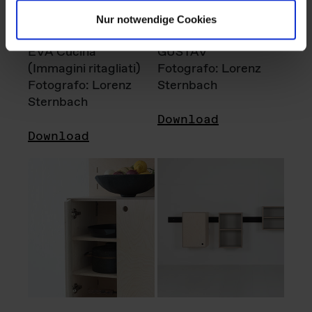
Nur notwendige Cookies
EVA Cucina
GUSTAV
(Immagini ritagliati)
Fotografo: Lorenz
Fotografo: Lorenz
Sternbach
Sternbach
Download
Download