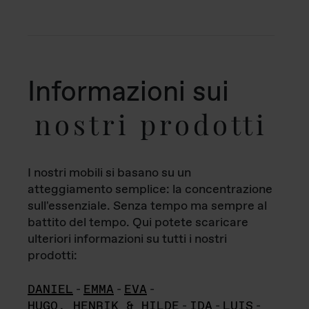
Informazioni sui
nostri prodotti
I nostri mobili si basano su un
atteggiamento semplice: la concentrazione
sull'essenziale. Senza tempo ma sempre al
battito del tempo. Qui potete scaricare
ulteriori informazioni su tutti i nostri
prodotti:
DANIEL
-
EMMA
-
EVA
-
HUGO, HENRIK & HILDE
-
IDA
-
LUIS
-