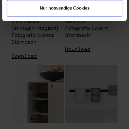
Nur notwendige Cookies
EVA Cucina
GUSTAV
(Immagini ritagliati)
Fotografo: Lorenz
Fotografo: Lorenz
Sternbach
Sternbach
Download
Download