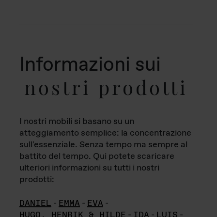
Informazioni sui
nostri prodotti
I nostri mobili si basano su un
atteggiamento semplice: la concentrazione
sull'essenziale. Senza tempo ma sempre al
battito del tempo. Qui potete scaricare
ulteriori informazioni su tutti i nostri
prodotti:
DANIEL
-
EMMA
-
EVA
-
HUGO, HENRIK & HILDE
-
IDA
-
LUIS
-