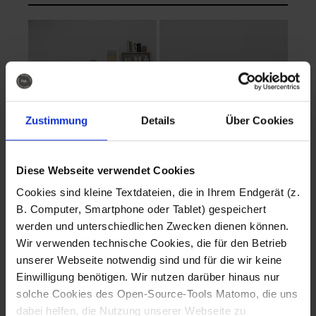
Zustimmung
Details
Über Cookies
Diese Webseite verwendet Cookies
EVA Cucina
EMMA + DANIEL
Cookies sind kleine Textdateien, die in Ihrem Endgerät (z.
Fotografo: Lorenz
Fotografo: Lorenz
B. Computer, Smartphone oder Tablet) gespeichert
Sternbach
Sternbach
werden und unterschiedlichen Zwecken dienen können.
Wir verwenden technische Cookies, die für den Betrieb
Download
Download
unserer Webseite notwendig sind und für die wir keine
Einwilligung benötigen. Wir nutzen darüber hinaus nur
solche Cookies des Open-Source-Tools Matomo, die uns
dabei helfen, die Nutzung unserer Webseite zu