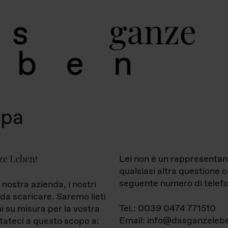
g
a
n
z
e
s
b
e
n
mpa
ze Leben
Lei non è un rappresentan
!
qualsiasi altra questione 
seguente numero di telefo
 nostra azienda, i nostri
da scaricare. Saremo lieti
Tel.: 0039 0474 771510
ni su misura per la vostra
Email: info@dasganzelebe
tateci a questo scopo a: