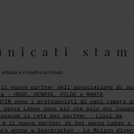
unicati stam
ttuali e il nostro archivio.
 il nuovo partner dell’associazione di ac
te – HUGO, HENRIK, HILDE e MARTA
NTIN sono i protagonisti di ogni camera d
s ganze Leben sono più che solo dei luogh
espande la rete dei partner - Lisel.de
 è il nuovo partner di Das ganze Leben a 
ora anche a Saarbrücken - La Maison diven