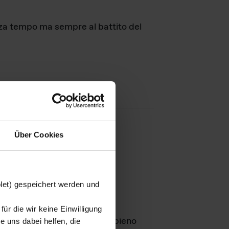
nza tempo ma sempre al battito del
Über Cookies
agini
blet) gespeichert werden und
ür die wir keine Einwilligung
Leben
GmbH e rimangono in pieno
 uns dabei helfen, die