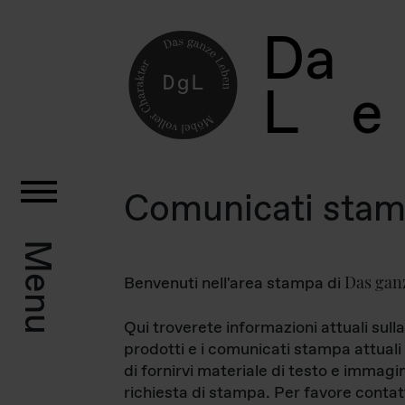
D
a
L
e
Comunicati sta
Menu
Das gan
Benvenuti nell'area stampa di
Qui troverete informazioni attuali sulla
prodotti e i comunicati stampa attuali 
di fornirvi materiale di testo e immagi
richiesta di stampa. Per favore contat