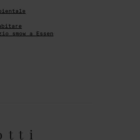
bientale
abitare
zio smow a Essen
otti