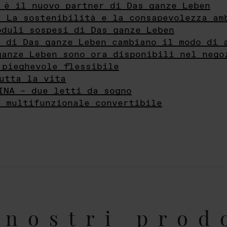
 è il nuovo partner di Das ganze Leben
- La sostenibilità e la consapevolezza am
oduli sospesi di Das ganze Leben
i di Das ganze Leben cambiano il modo di 
ganze Leben sono ora disponibili nel nego
 pieghevole flessibile
utta la vita
INA – due letti da sogno
e multifunzionale convertibile
nostri prod