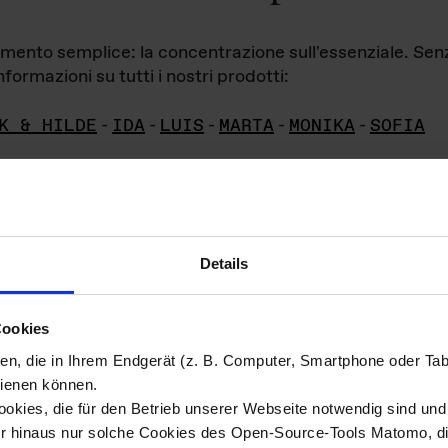
iamento semplice: la concentrazione sull'essenziale. Se
formazioni su tutti i nostri prodotti:
K & HILDE
-
IDA
-
LUIS
-
MARTA
-
MONIKA
-
SOFIA
Details
hivio di imm
Cookies
ien, die in Ihrem Endgerät (z. B. Computer, Smartphone oder Ta
ini!
ienen können.
kies, die für den Betrieb unserer Webseite notwendig sind und f
Das ganze 
re del materiale fotografico sono detenuti da
er hinaus nur solche Cookies des Open-Source-Tools Matomo, die