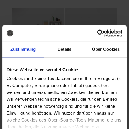
Zustimmung
Details
Über Cookies
Diese Webseite verwendet Cookies
EVA Cucina
EMMA + DANIEL
Cookies sind kleine Textdateien, die in Ihrem Endgerät (z.
Fotografo: Lorenz
Fotografo: Lorenz
B. Computer, Smartphone oder Tablet) gespeichert
Sternbach
Sternbach
werden und unterschiedlichen Zwecken dienen können.
Wir verwenden technische Cookies, die für den Betrieb
Download
Download
unserer Webseite notwendig sind und für die wir keine
Einwilligung benötigen. Wir nutzen darüber hinaus nur
solche Cookies des Open-Source-Tools Matomo, die uns
dabei helfen, die Nutzung unserer Webseite zu