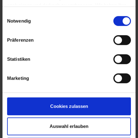
analysieren und dadurch zu verbessern. Wir haben Ihre
IP-Adresse anonymisiert und Sie bleiben als Nutzer
Einwilligungsauswahl
somit anonym. Trotz Anonymisierung benötigen wir
Notwendig
aufgrund der aktuellen Rechtslage Ihre Einwilligung für
diese Cookies. Sie können Ihre Einwilligung jederzeit in
Präferenzen
den "Cookie-Hinweisen", die Sie auf unserer Website
finden, widerrufen.
EVA Cucina
Sala da pranzo
Fotografo: Lorenz
Fotografo: Lorenz
Statistiken
Sternbach
Sternbach
Marketing
Download
Download
Cookies zulassen
Auswahl erlauben