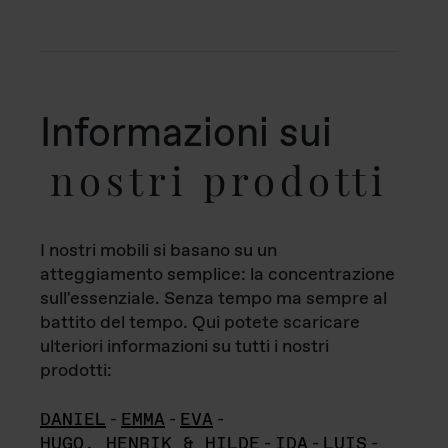
Informazioni sui
nostri prodotti
I nostri mobili si basano su un
atteggiamento semplice: la concentrazione
sull'essenziale. Senza tempo ma sempre al
battito del tempo. Qui potete scaricare
ulteriori informazioni su tutti i nostri
prodotti:
DANIEL
-
EMMA
-
EVA
-
HUGO, HENRIK & HILDE
-
IDA
-
LUIS
-