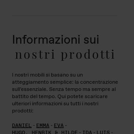
Informazioni sui
nostri prodotti
I nostri mobili si basano su un
atteggiamento semplice: la concentrazione
sull'essenziale. Senza tempo ma sempre al
battito del tempo. Qui potete scaricare
ulteriori informazioni su tutti i nostri
prodotti:
DANIEL
-
EMMA
-
EVA
-
HUGO, HENRIK & HILDE
-
IDA
-
LUIS
-