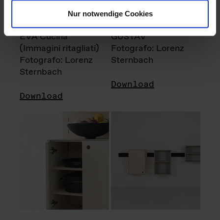
Nur notwendige Cookies
EVA Cucina
GUSTAV
(Immagini ritagliati)
Fotografo: Lorenz
Fotografo: Lorenz
Sternbach
Sternbach
Download
Download