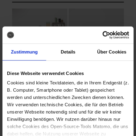
Zustimmung
Details
Über Cookies
Diese Webseite verwendet Cookies
EVA Cucina
EMMA + DANIEL
Cookies sind kleine Textdateien, die in Ihrem Endgerät (z.
Fotografo: Lorenz
Fotografo: Lorenz
B. Computer, Smartphone oder Tablet) gespeichert
Sternbach
Sternbach
werden und unterschiedlichen Zwecken dienen können.
Wir verwenden technische Cookies, die für den Betrieb
Download
Download
unserer Webseite notwendig sind und für die wir keine
Einwilligung benötigen. Wir nutzen darüber hinaus nur
solche Cookies des Open-Source-Tools Matomo, die uns
dabei helfen, die Nutzung unserer Webseite zu